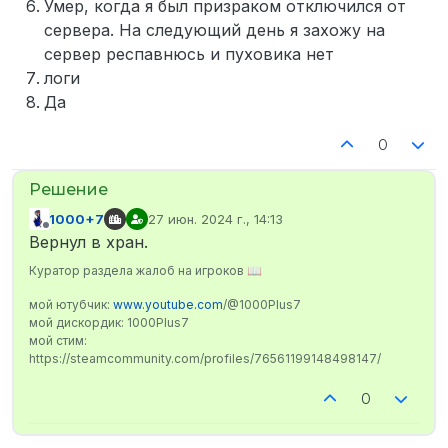
Умер, когда я был призраком отключился от
сервера. На следующий день я захожу на
сервер респавнюсь и пуховика нет
логи
Да
0
1000+7
27 июн. 2024 г., 14:13
отредактировано
Не в сети
Вернул в хран.
Куратор раздела жалоб на игроков 📖
мой ютубчик:
www.youtube.com
/@1000Plus7
мой дискордик: 1000Plus7
мой стим:
https://steamcommunity.com/profiles/76561199148498147/
0