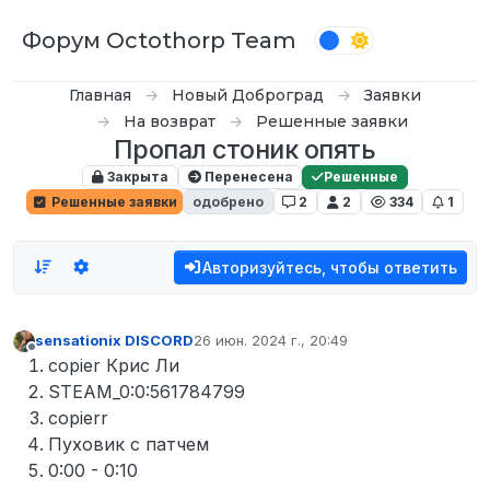
Перейти к содержимому
Форум Octothorp Team
Главная
Новый Доброград
Заявки
На возврат
Решенные заявки
Пропал стоник опять
Закрыта
Перенесена
Решенные
Решенные заявки
одобрено
2
2
334
1
Авторизуйтесь, чтобы ответить
sensationix DISCORD
26 июн. 2024 г., 20:49
отредактировано
Не в сети
copier Крис Ли
STEAM_0:0:561784799
copierr
Пуховик с патчем
0:00 - 0:10