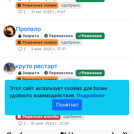
Решенные заявки
одобрено
2
31 окт. 2025 г., 11:47
Пропало
Закрыта
Перенесена
Решенные
Решенные заявки
одобрено
2
3 июн. 2025 г., 17:31
круто рестарт
Закрыта
Перенесена
Решенные
Решенные заявки
одобрено
2
26 окт. 2024 г., 14:48
Этот сайт использует cookies для более
удобного взаимодействия.
Подробнее
Лутерок и пгшер
Понятно!
Закрыта
Перенесена
Решенные
Решенные жалобы
одобрено
2
15 сент. 2024 г., 13:39