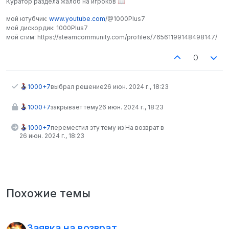
Куратор раздела жалоб на игроков 📖
мой ютубчик:
www.youtube.com
/@1000Plus7
мой дискордик: 1000Plus7
мой стим: https://steamcommunity.com/profiles/76561199148498147/
0
1000+7
выбрал решение
26 июн. 2024 г., 18:23
1000+7
закрывает тему
26 июн. 2024 г., 18:23
1000+7
переместил эту тему из На возврат в
26 июн. 2024 г., 18:23
Похожие темы
Заявка на возврат