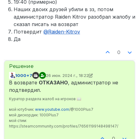
19:40 (примерно)
Наших двоих друзей убили в зз, потом
администратор Raiden Kitrov разобрал жалобу и
сказал писать на возврат
Потвердит
@
Raiden-Kitrov
Да
0
1000+7
26 июн. 2024 г., 18:22
отредактировано 1000+7
Не в сети
В возврате
ОТКАЗАНО
, администратор не
подтвердил.
Куратор раздела жалоб на игроков 📖
мой ютубчик:
www.youtube.com
/@1000Plus7
мой дискордик: 1000Plus7
мой стим:
https://steamcommunity.com/profiles/76561199148498147/
0