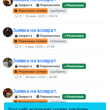
Закрыта
Перенесена
Решенные
Решенные заявки
одобрено
4
29 июн. 2026 г., 09:24
Заявка на возврат
Закрыта
Перенесена
Решенные
Решенные заявки
отклонено
4
2 мар. 2026 г., 21:48
Заявка на возврат
Закрыта
Перенесена
Решенные
Решенные заявки
одобрено
4
28 июл. 2025 г., 18:08
Заявка на возврат.
Закрыта
Перенесена
Решенные
Решенные заявки
одобрено
4
10 мая 2025 г., 14:04
Этот сайт использует cookies для более