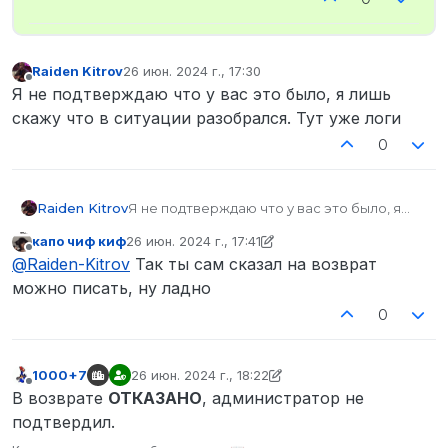
Raiden Kitrov
26 июн. 2024 г., 17:30
отредактировано
Не в сети
Я не подтверждаю что у вас это было, я лишь
скажу что в ситуации разобрался. Тут уже логи
0
Raiden Kitrov
Я не подтверждаю что у вас это было, я
лишь скажу что в ситуации разобрался. Тут
капо чиф киф
26 июн. 2024 г., 17:41
уже логи
отредактировано капо чиф киф
Не в сети
@
Raiden-Kitrov
Так ты сам сказал на возврат
можно писать, ну ладно
0
1000+7
26 июн. 2024 г., 18:22
отредактировано 1000+7
Не в сети
В возврате
ОТКАЗАНО
, администратор не
подтвердил.