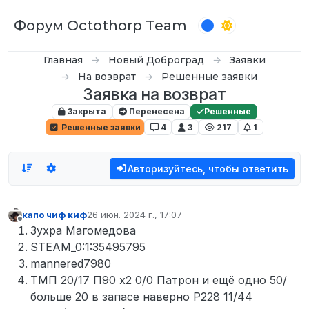
Перейти к содержимому
Форум Octothorp Team
Главная
Новый Доброград
Заявки
На возврат
Решенные заявки
Заявка на возврат
Закрыта
Перенесена
Решенные
Решенные заявки
4
3
217
1
Авторизуйтесь, чтобы ответить
капо чиф киф
26 июн. 2024 г., 17:07
отредактировано
Не в сети
Зухра Магомедова
STEAM_0:1:35495795
mannered7980
ТМП 20/17 П90 x2 0/0 Патрон и ещё одно 50/
больше 20 в запасе наверно P228 11/44