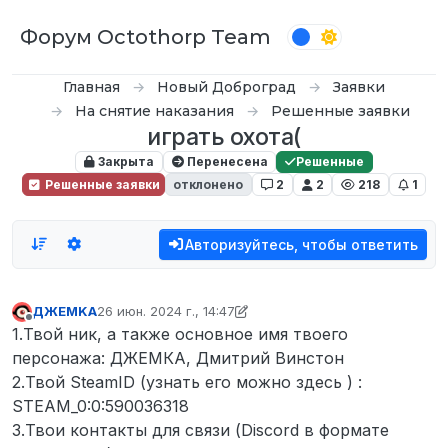
Перейти к содержимому
Форум Octothorp Team
Главная
Новый Доброград
Заявки
На снятие наказания
Решенные заявки
играть охота(
Закрыта
Перенесена
Решенные
Решенные заявки
отклонено
2
2
218
1
Авторизуйтесь, чтобы ответить
ДЖEMKA
26 июн. 2024 г., 14:47
отредактировано inquizzy
Не в сети
1.Твой ник, а также основное имя твоего
персонажа: ДЖЕМКА, Дмитрий Винстон
2.Твой SteamID (узнать его можно здесь ) :
STEAM_0:0:590036318
3.Твои контакты для связи (Discord в формате