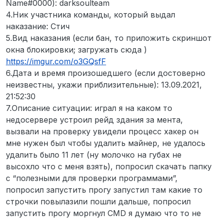
Name#0000): darksoulteam
4.Ник участника команды, который выдал
наказание: Стич
5.Вид наказания (если бан, то приложить скриншот
окна блокировки; загружать сюда )
https://imgur.com/o3GQsfF
6.Дата и время произошедшего (если достоверно
неизвестны, укажи приблизительные): 13.09.2021,
21:52:30
7.Описание ситуации: играл я на каком то
недосервере устроил рейд здания за мента,
вызвали на проверку увидели процесс хакер он
мне нужен был чтобы удалить майнер, не удалось
удалить было 11 лет (ну молочко на губах не
высохло что с меня взять), попросил скачать папку
с “полезными для проверки программами”,
попросил запустить прогу запустил там какие то
строчки повылазили пошли дальше, попросил
запустить прогу моргнул CMD я думаю что то не