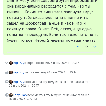
Опять же, у меня совсем другая информация и
она кардинально расходится с тем, что ты
пишешь. Какие-то типы тебе закинули вирус,
потом у тебя оказались читы в папке и ты
зашел на Доброград, а еще и как и что и
почему и ааааа. О нет. Всё, отказ, еще одна
попытка - последняя. Если там тоже чето не то
будет, то всё. Через 2 недели можешь кинуть
0
inquizzy
выбрал решение
26 июн. 2024 г., 20:17
inquizzy
закрывает тему
26 июн. 2024 г., 20:17
inquizzy
переместил эту тему из На снятие наказания в
26 июн. 2024 г., 20:17
Tony Slark
переместил эту тему из Решенные заявки в
15 авг. 2025 г., 22:33