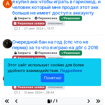
я купил акк чтобы играть в гарисмод. и
A
человек который мне продал этот акк
больше не имеет доступ к аккаунту
Закрыта
Перенесена
Решенные
Решенные заявки
отклонено
2
27 сент. 2024 г., 13:17
Очередной бан на год (спс что не
перма) за то что я играю на дбг с 2016
Закрыта
Перенесена
Решенные
Решенные заявки
отклонено
2
31 июл. 2024 г., 14:10
Этот сайт использует cookies для более
удобного взаимодействия.
Подробнее
играть хочу(
Понятно!
Закрыта
Перенесена
Решенные
Решенные заявки
отклонено
2
12 июн. 2024 г., 08:44
1 / 1