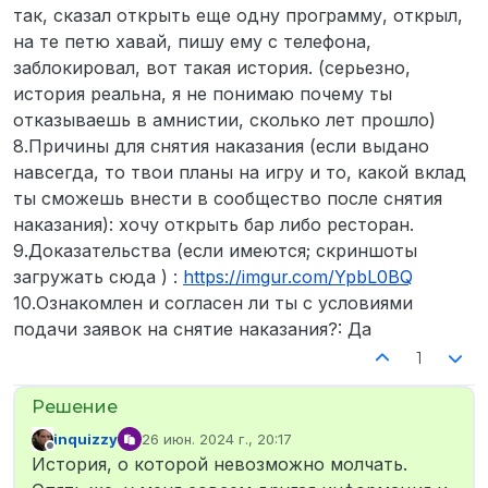
так, сказал открыть еще одну программу, открыл,
на те петю хавай, пишу ему с телефона,
заблокировал, вот такая история. (серьезно,
история реальна, я не понимаю почему ты
отказываешь в амнистии, сколько лет прошло)
8.Причины для снятия наказания (если выдано
навсегда, то твои планы на игру и то, какой вклад
ты сможешь внести в сообщество после снятия
наказания): хочу открыть бар либо ресторан.
9.Доказательства (если имеются; скриншоты
загружать сюда ) :
https://imgur.com/YpbL0BQ
10.Ознакомлен и согласен ли ты с условиями
подачи заявок на снятие наказания?: Да
1
inquizzy
26 июн. 2024 г., 20:17
отредактировано
Не в сети
История, о которой невозможно молчать.