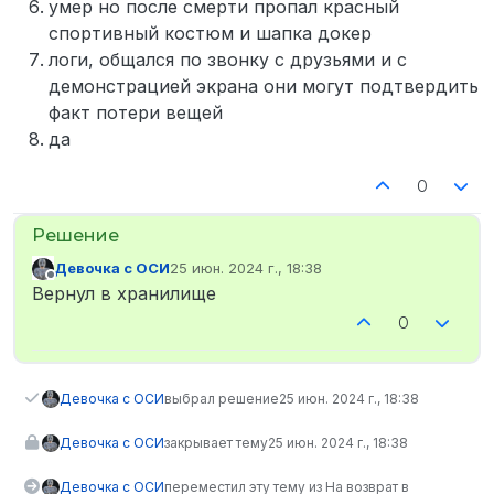
умер но после смерти пропал красный
спортивный костюм и шапка докер
логи, общался по звонку с друзьями и с
демонстрацией экрана они могут подтвердить
факт потери вещей
да
0
Девочка с ОСИ
25 июн. 2024 г., 18:38
отредактировано
Не в сети
Вернул в хранилище
0
Девочка с ОСИ
выбрал решение
25 июн. 2024 г., 18:38
Девочка с ОСИ
закрывает тему
25 июн. 2024 г., 18:38
Девочка с ОСИ
переместил эту тему из На возврат в