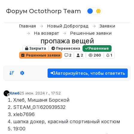
Перейти к содержимому
Форум Octothorp Team
Главная
Новый Доброград
Заявки
На возврат
Решенные заявки
пропажа вещей
Закрыта
Перенесена
Решенные
Решенные заявки
2
2
260
1
Авторизуйтесь, чтобы ответить
Хлеб
25 июн. 2024 г., 17:52
отредактировано
Не в сети
Хлеб, Мишаня Борской
STEAM_0:1:620939532
xleb7696
шапка докер, красный спортивный костюм
19:00