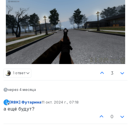
3
1 ответ
через 4 месяца
[RBK] Футарина
11 окт. 2024 г., 07:18
[
отредактировано
Не в сети
а ещё будут?
0