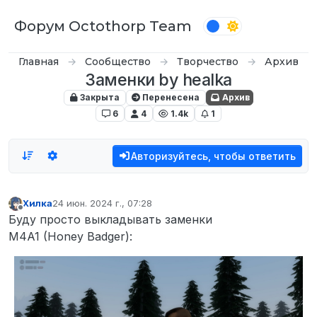
Перейти к содержимому
Форум Octothorp Team
Главная
Сообщество
Творчество
Архив
Заменки by healka
Закрыта
Перенесена
Архив
6
4
1.4k
1
Авторизуйтесь, чтобы ответить
Хилка
24 июн. 2024 г., 07:28
отредактировано
Не в сети
Буду просто выкладывать заменки
M4A1 (Honey Badger):