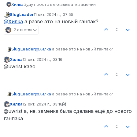
Хилка
Буду просто выкладывать заменки
M4A1 (Honey Badger):
SlugLeader
11 окт. 2024 г., 07:55
отредактировано
Не в сети
@
Хилка
а разве это на новый ганпак?
0
2 ответов
SlugLeader
@
Хилка
а разве это на новый ганпак?
Хилка
12 окт. 2024 г., 03:16
отредактировано
Не в сети
@uwrist каво
0
SlugLeader
@
Хилка
а разве это на новый ганпак?
Хилка
12 окт. 2024 г., 03:16
отредактировано Хилка
10 дек. 2024 г., 03:17
Не в сети
@uwrist а, не. заменка была сделана ещё до нового
ганпака
0