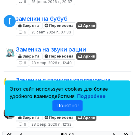
6
25 февр. 2026 г., 20:37
заменки на бубуб
[
Закрыта
Перенесена
Архив
6
25 сент. 2024 г., 07:33
Заменка на звуки рации
Закрыта
Перенесена
Архив
6
28 февр. 2026 г., 12:40
Заменки с гариком харламовым
Закрыта
Перенесена
Архив
Этот сайт использует cookies для более
6
28 февр. 2026 г., 12:36
удобного взаимодействия.
Подробнее
Понятно!
Старые заменки с форума
Закрыта
Перенесена
Архив
6
28 февр. 2026 г., 12:32