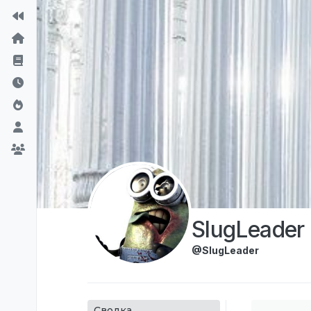
Перейти к содержимому
SlugLeader
@SlugLeader
Сводка