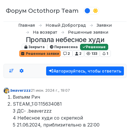
Перейти к содержимому
Форум Octothorp Team
Главная
Новый Доброград
Заявки
На возврат
Решенные заявки
Пропала небесное худи
Закрыта
Перенесена
Решенные
Решенные заявки
2
2
133
1
Авторизуйтесь, чтобы ответить
.beaverzzz
21 июн. 2024 г., 19:07
отредактировано
Не в сети
Вильям Рич
STEAM_1:0:115634081
3 ДС- .beaverzzz
4 Небесное худи со скрепкой
5 21.06.2024, приблизительно в 22:00