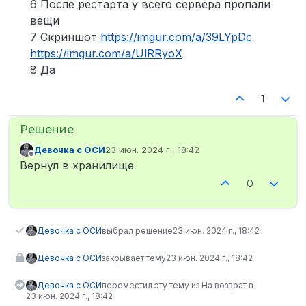
6 После рестарта у всего сервера пропали
вещи
7 Скриншот
https://imgur.com/a/39LYpDc
https://imgur.com/a/UlRRyoX
8 Да
1
Девочка с ОСИ
23 июн. 2024 г., 18:42
отредактировано
Не в сети
Вернул в хранилище
0
Девочка с ОСИ
выбрал решение
23 июн. 2024 г., 18:42
Девочка с ОСИ
закрывает тему
23 июн. 2024 г., 18:42
Девочка с ОСИ
переместил эту тему из На возврат в
23 июн. 2024 г., 18:42