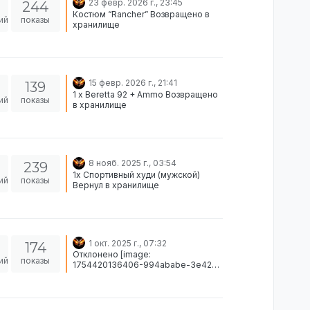
23 февр. 2026 г., 23:45
244
Костюм “Rancher” Возвращено в
ий
показы
хранилище
15 февр. 2026 г., 21:41
139
1 x Beretta 92 + Ammo Возвращено
ий
показы
в хранилище
8 нояб. 2025 г., 03:54
239
1х Спортивный худи (мужской)
ий
показы
Вернул в хранилище
1 окт. 2025 г., 07:32
174
Отклонено [image:
ий
показы
1754420136406-994ababe-3e42-
4cd5-8bfd-91bdeb949f51-
image.png]