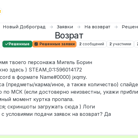
Новый Доброград
Заявки
На возврат
Решен
Возрат
Решенные
Решенные заявки
2
сообщений
2
участники
 имя твоего персонажа Мигель Борин
жно здесь ) STEAM_0:1:596014172
scord в формате Name#0000) jxqmy.
а (предметы/карма/иное, а также количество) спайде
 по МСК (если достоверно неизвестны, укажи прибли
ный момент куртка пропала.
ся; скриншоты загружать сюда ) Логи
 с условиями подачи заявок на возврат? Да