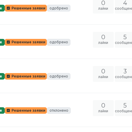
0
4
е
Решенные заявки
одобрено
лайки
сообщен
0
5
е
Решенные заявки
одобрено
лайки
сообщен
0
3
е
Решенные заявки
одобрено
лайки
сообщен
0
5
е
Решенные заявки
отклонено
лайки
сообщен