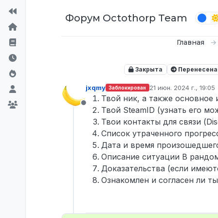
Перейти к содержимому
Форум Octothorp Team
Главная
Закрыта
Перенесена
jxqmy
21 июн. 2024 г., 19:05
Заблокирован
отредактировано
Твой ник, а также основное
Не в сети
Твой SteamID (узнать его мо
Твои контакты для связи (Di
Список утраченного прогресс
Дата и время произошедшего
Описание ситуации В рандом
Доказательства (если имеют
Ознакомлен и согласен ли ты