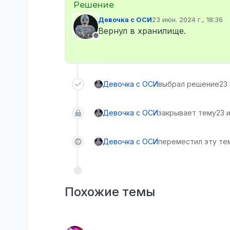
Девочка с ОСИ
23 июн. 2024 г., 18:36
отредактировано
Вернул в хранилище.
Не в сети
Девочка с ОСИ
выбрал решение
23 
Девочка с ОСИ
закрывает тему
23 и
Девочка с ОСИ
переместил эту тем
Похожие темы