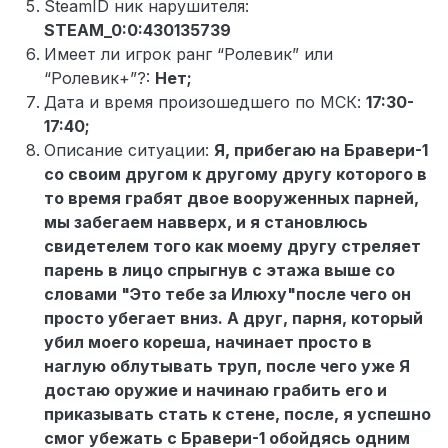
SteamID ник нарушителя:
STEAM_0:0:430135739
Имеет ли игрок ранг “Ролевик” или
“Ролевик+”?:
Нет;
Дата и время произошедшего по МСК:
17:30-
17:40;
Описание ситуации:
Я, прибегаю на Бравери-1
со своим другом к другому другу которого в
то время грабят двое вооруженных парней,
мы забегаем навверх, и я становлюсь
свидетелем того как моему другу стреляет
парень в лицо спрыгнув с этажа выше со
словами "Это тебе за Илюху"после чего он
просто убегает вниз. А друг, парня, который
убил моего кореша, начинает просто в
наглую облутывать труп, после чего уже Я
достаю оружие и начинаю грабить его и
приказывать стать к стене, после, я успешно
смог убежать с Бравери-1 обойдясь одним