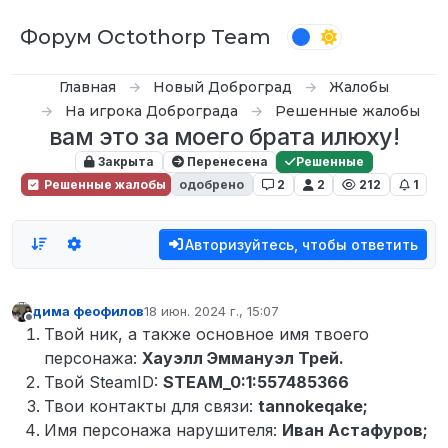
Перейти к содержимому
Форум Octothorp Team
Главная
Новый Доброград
Жалобы
На игрока Доброграда
Решенные жалобы
вам это за моего брата илюху!
Закрыта
Перенесена
Решенные
Решенные жалобы
одобрено
2
2
212
1
Авторизуйтесь, чтобы ответить
дима феофилов
18 июн. 2024 г., 15:07
отредактировано
Не в сети
Твой ник, а также основное имя твоего
персонажа:
Хауэлл Эммануэл Трей.
Твой SteamID:
STEAM_0:1:557485366
Твои контакты для связи:
tannokeqake;
Имя персонажа нарушителя:
Иван Астафуров;