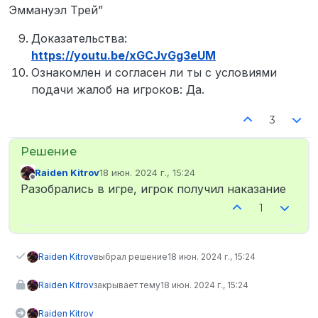
Эммануэл Трей”
Доказательства:
https://youtu.be/xGCJvGg3eUM
Ознакомлен и согласен ли ты с условиями
подачи жалоб на игроков: Да.
3
Raiden Kitrov
18 июн. 2024 г., 15:24
отредактировано
Не в сети
Разобрались в игре, игрок получил наказание
1
Raiden Kitrov
выбрал решение
18 июн. 2024 г., 15:24
Raiden Kitrov
закрывает тему
18 июн. 2024 г., 15:24
Raiden Kitrov