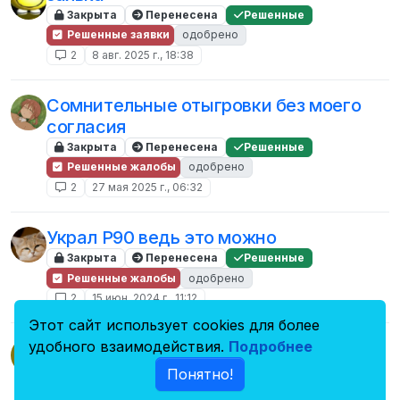
Закрыта
Перенесена
Решенные
Решенные заявки
одобрено
2
8 авг. 2025 г., 18:38
Сомнительные отыгровки без моего
согласия
Закрыта
Перенесена
Решенные
Решенные жалобы
одобрено
2
27 мая 2025 г., 06:32
Украл P90 ведь это можно
Закрыта
Перенесена
Решенные
Решенные жалобы
одобрено
2
15 июн. 2024 г., 11:12
Этот сайт использует cookies для более
удобного взаимодействия.
Подробнее
Жалоба на игрока | Это
M
действительно серьезная проблема
Понятно!
Закрыта
Перенесена
Решенные