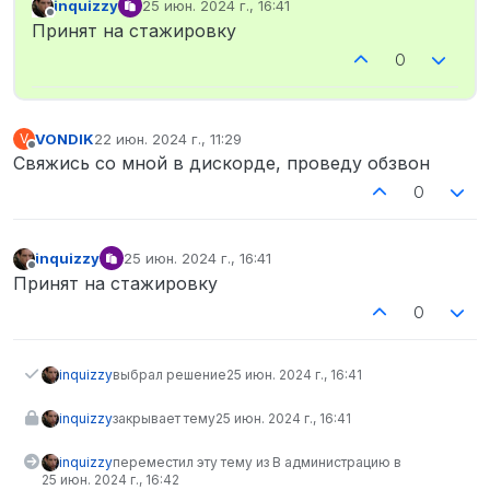
inquizzy
25 июн. 2024 г., 16:41
отредактировано
Не в сети
Принят на стажировку
0
VONDIK
22 июн. 2024 г., 11:29
V
отредактировано
Не в сети
Свяжись со мной в дискорде, проведу обзвон
0
inquizzy
25 июн. 2024 г., 16:41
отредактировано
Не в сети
Принят на стажировку
0
inquizzy
выбрал решение
25 июн. 2024 г., 16:41
inquizzy
закрывает тему
25 июн. 2024 г., 16:41
inquizzy
переместил эту тему из В администрацию в
25 июн. 2024 г., 16:42