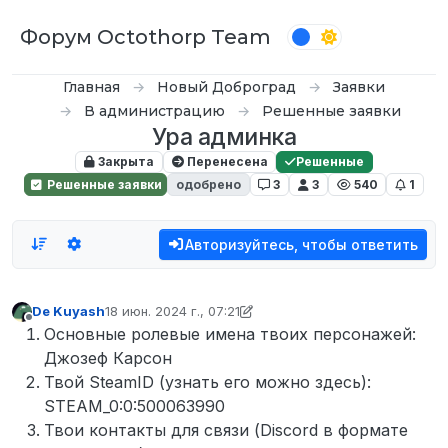
Перейти к содержимому
Форум Octothorp Team
Главная
Новый Доброград
Заявки
В администрацию
Решенные заявки
Ура админка
Закрыта
Перенесена
Решенные
Решенные заявки
одобрено
3
3
540
1
Авторизуйтесь, чтобы ответить
De Kuyash
18 июн. 2024 г., 07:21
отредактировано inquizzy
Не в сети
Основные ролевые имена твоих персонажей:
Джозеф Карсон
Твой SteamID (узнать его можно здесь):
STEAM_0:0:500063990
Твои контакты для связи (Discord в формате