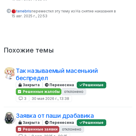
tenebris
переместил эту тему из На снятие наказания в
15 авг. 2025 г., 22:53
Похожие темы
Так называемый масенький
беспредел
Закрыта
Перенесена
Решенные
Решенные жалобы
отклонено
3
30 мая 2026 г., 13:38
Заявка от паши драбавика
Закрыта
Перенесена
Решенные
Решенные заявки
отклонено