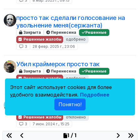
3
8 мар. 2025 г., 09:15
просто так сделали голосование на
увольнение меня(сержанта)
Закрыта
Перенесена
Решенные
Решенные жалобы
одобрено
3
28 февр. 2025 г., 23:06
Убил краймерок просто так
Закрыта
Перенесена
Решенные
Решенные жалобы
одобрено
3
16 нояб. 2024 г., 21:15
Этот сайт использует cookies для более
удобного взаимодействия.
Подробнее
фрикилл
Понятно!
Закрыта
Перенесена
Решенные
Решенные жалобы
отклонено
3
7 июн. 2024 г., 15:25
1 / 1