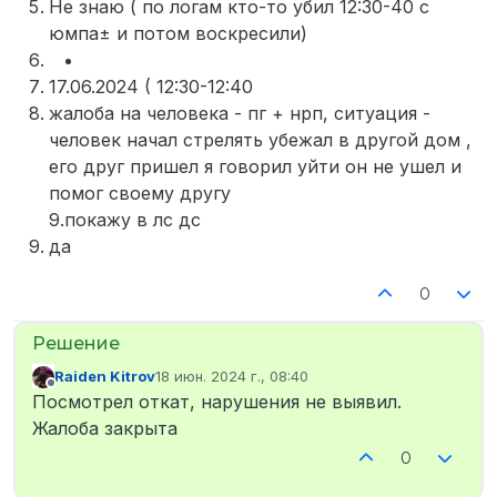
Не знаю ( по логам кто-то убил 12:30-40 с
юмпа± и потом воскресили)
17.06.2024 ( 12:30-12:40
жалоба на человека - пг + нрп, ситуация -
человек начал стрелять убежал в другой дом ,
его друг пришел я говорил уйти он не ушел и
помог своему другу
9.покажу в лс дс
да
0
Raiden Kitrov
18 июн. 2024 г., 08:40
отредактировано
Не в сети
Посмотрел откат, нарушения не выявил.
Жалоба закрыта
0