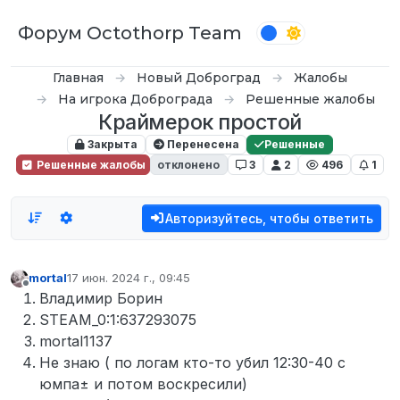
Перейти к содержимому
Форум Octothorp Team
Главная
Новый Доброград
Жалобы
На игрока Доброграда
Решенные жалобы
Краймерок простой
Закрыта
Перенесена
Решенные
Решенные жалобы
отклонено
3
2
496
1
Авторизуйтесь, чтобы ответить
mortal
17 июн. 2024 г., 09:45
отредактировано
Не в сети
Владимир Борин
STEAM_0:1:637293075
mortal1137
Не знаю ( по логам кто-то убил 12:30-40 с
юмпа± и потом воскресили)