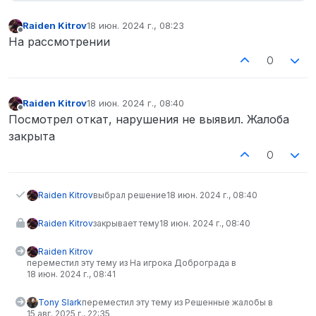
Raiden Kitrov
18 июн. 2024 г., 08:23
отредактировано
Не в сети
На рассмотрении
0
Raiden Kitrov
18 июн. 2024 г., 08:40
отредактировано
Не в сети
Посмотрел откат, нарушения не выявил. Жалоба
закрыта
0
Raiden Kitrov
выбрал решение
18 июн. 2024 г., 08:40
Raiden Kitrov
закрывает тему
18 июн. 2024 г., 08:40
Raiden Kitrov
переместил эту тему из На игрока Доброграда в
18 июн. 2024 г., 08:41
Tony Slark
переместил эту тему из Решенные жалобы в
15 авг. 2025 г., 22:35