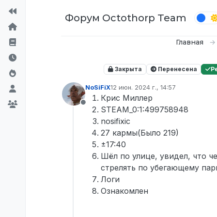
Перейти к содержимому
Форум Octothorp Team
Главная
Закрыта
Перенесена
Р
NoSiFiX
12 июн. 2024 г., 14:57
отредактировано
Крис Миллер
Не в сети
STEAM_0:1:499758948
nosifixic
27 кармы(Было 219)
±17:40
Шёл по улице, увидел, что ч
стрелять по убегающему парн
Логи
Ознакомлен