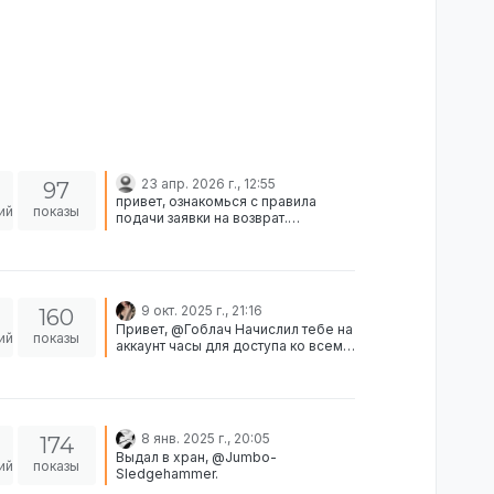
23 апр. 2026 г., 12:55
97
привет, ознакомься с правила
ий
показы
подачи заявки на возврат.
отклонено
9 окт. 2025 г., 21:16
160
Привет, @Гоблач Начислил тебе на
ий
показы
аккаунт часы для доступа ко всем
должностям в полиции.
8 янв. 2025 г., 20:05
174
Выдал в хран, @Jumbo-
ий
показы
Sledgehammer.