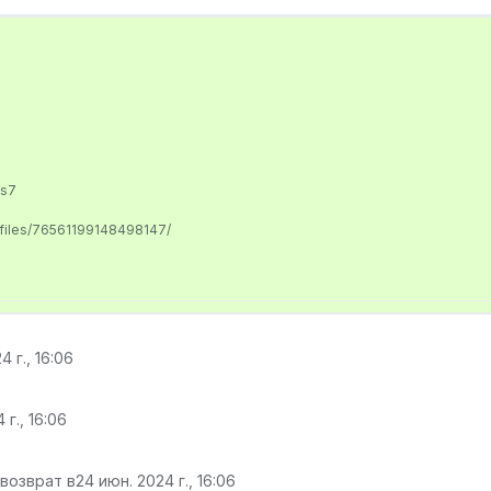
us7
ofiles/76561199148498147/
4 г., 16:06
 г., 16:06
 возврат в
24 июн. 2024 г., 16:06