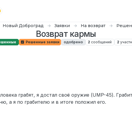
Новый Доброград
Заявки
На возврат
Решен
Возврат кармы
ешенные
Решенные заявки
одобрено
2
сообщений
2
участн
еловека грабят, я достал своё оружие (UMP-45). Граби
ю, а я по грабителю и в итоге положил его.