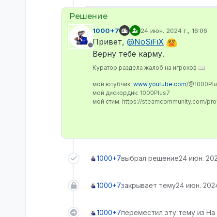
1000+7
24 июн. 2024 г., 16:06
отредактировано
Привет,
@
NoSiFiX
Не в сети
Верну тебе карму.
Куратор раздела жалоб на игроков 📖
мой ютубчик:
www.youtube.com
/@1000Pl
мой дискордик: 1000Plus7
мой стим: https://steamcommunity.com/pr
1000+7
выбрал решение
24 июн. 202
1000+7
закрывает тему
24 июн. 2024
1000+7
переместил эту тему из На