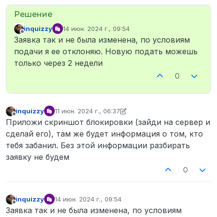
inquizzy
14 июн. 2024 г., 09:54
отредактировано
Не в сети
Заявка так и не была изменена, по условиям
подачи я ее отклоняю. Новую подать можешь
только через 2 недели
0
inquizzy
11 июн. 2024 г., 06:37
отредактировано inquizzy
6 дек. 2024 г., 12:32
Не в сети
Приложи скриншот блокировки (зайди на сервер и
сделай его), там же будет информация о том, кто
тебя забанил. Без этой информации разбирать
заявку не будем
0
inquizzy
14 июн. 2024 г., 09:54
отредактировано
Не в сети
Заявка так и не была изменена, по условиям