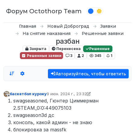
Перейти к содержимому
Форум Octothorp Team
Главная
Новый Доброград
Заявки
На снятие наказания
Решенные заявки
разбан
Закрыта
Перенесена
Решенные
Решенные заявки
3
2
345
1
Авторизуйтесь, чтобы ответить
баскетбол куроку
9 июн. 2024 г., 23:32
отредактировано баскетбол куроку
6 окт. 20
Не в сети
swagseasoned, Гюнтер Циммерман
2.STEAM_0:0:449075103
swagseason3d дс
консоль, какой админ - не знаю
блокировка за massfk