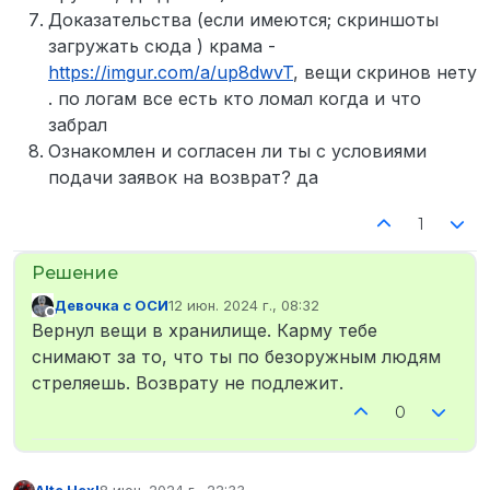
Доказательства (если имеются; скриншоты
загружать сюда ) крама -
https://imgur.com/a/up8dwvT
, вещи скринов нету
. по логам все есть кто ломал когда и что
забрал
Ознакомлен и согласен ли ты с условиями
подачи заявок на возврат? да
1
Девочка с ОСИ
12 июн. 2024 г., 08:32
отредактировано
Не в сети
Вернул вещи в хранилище. Карму тебе
снимают за то, что ты по безоружным людям
стреляешь. Возврату не подлежит.
0