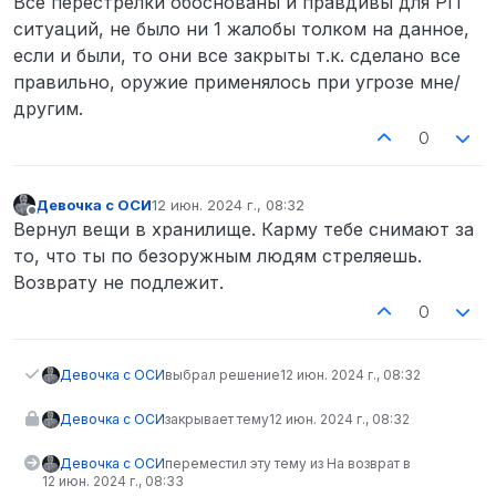
Все перестрелки обоснованы и правдивы для РП
ситуаций, не было ни 1 жалобы толком на данное,
если и были, то они все закрыты т.к. сделано все
правильно, оружие применялось при угрозе мне/
другим.
0
Девочка с ОСИ
12 июн. 2024 г., 08:32
отредактировано
Не в сети
Вернул вещи в хранилище. Карму тебе снимают за
то, что ты по безоружным людям стреляешь.
Возврату не подлежит.
0
Девочка с ОСИ
выбрал решение
12 июн. 2024 г., 08:32
Девочка с ОСИ
закрывает тему
12 июн. 2024 г., 08:32
Девочка с ОСИ
переместил эту тему из На возврат в
12 июн. 2024 г., 08:33