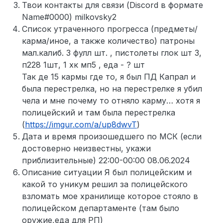
Твои контакты для связи (Discord в формате
Name#0000) milkovsky2
Список утраченного прогресса (предметы/
карма/иное, а также количество) патроны
мал.калиб. 3 фулл шт. , пистолеты глок шт 3,
п228 1шт, 1 хк мп5 , еда - ? шт
Так де 15 кармы где то, я был ПД Капрал и
была перестрелка, но на перестрелке я убил
чела и мне почему то отняло карму… хотя я
полицейский и там была перестрелка
(
https://imgur.com/a/up8dwvT
)
Дата и время произошедшего по МСК (если
достоверно неизвестны, укажи
приблизительные) 22:00-00:00 08.06.2024
Описание ситуации Я был полицейским и
какой то уникум решил за полицейского
взломать мое хранилище которое стояло в
полицейском департаменте (там было
оружие,еда для РП)