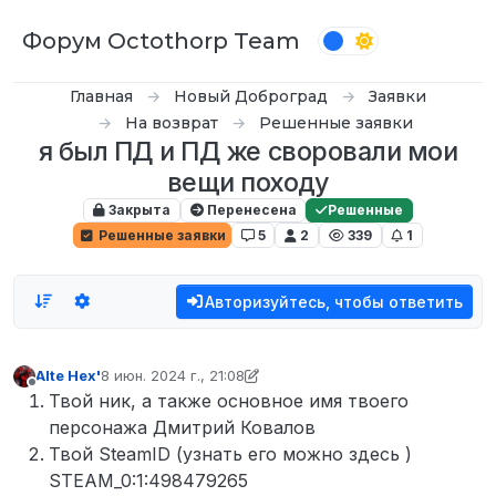
Перейти к содержимому
Форум Octothorp Team
Главная
Новый Доброград
Заявки
На возврат
Решенные заявки
я был ПД и ПД же своровали мои
вещи походу
Закрыта
Перенесена
Решенные
Решенные заявки
5
2
339
1
Авторизуйтесь, чтобы ответить
Alte Hex'
8 июн. 2024 г., 21:08
отредактировано Alte Hex'
6 авг. 2024 г., 21:11
Не в сети
Твой ник, а также основное имя твоего
персонажа Дмитрий Ковалов
Твой SteamID (узнать его можно здесь )
STEAM_0:1:498479265