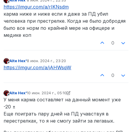
Alte Hex'
8 июн. 2024 г., 22:33
отредактировано
Не в сети
https://imgur.com/a/rIKNsdm
карма ниже и ниже если я даже за ПД убил
человека при престрелке. Когда не было добродяя
было все норм по крайней мере на офицере и
медике коп
0
Alte Hex'
8 июн. 2024 г., 23:20
отредактировано
Не в сети
https://imgur.com/a/jAHWsqW
0
Alte Hex'
10 июн. 2024 г., 05:10
отредактировано Alte Hex'
6 окт. 2024 г., 05:12
Не в сети
У меня карма составляет на данный момент уже
-20 ±
Еще поиграть пару дней на ПД учавствуя в
перестрелках, то я не смогу зайти за легавых.