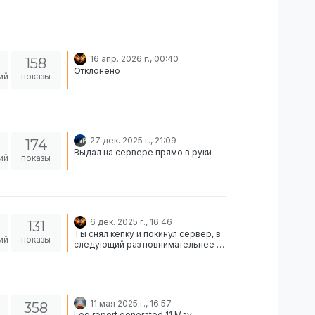
16 апр. 2026 г., 00:40
158
Отклонено
ий
показы
27 дек. 2025 г., 21:09
174
Выдал на сервере прямо в руки
ий
показы
6 дек. 2025 г., 16:46
131
Ты снял кепку и покинул сервер, в
ий
показы
следующий раз повнимательнее с
предметами 28 Nov, 23:04:41
Inventory Ахмуджа Касим
(STEAM_0:0:159281692, Гражданин)
unequipped mask Кепка "Salem" 28
Nov, 23:10:12 Other Player
11 мая 2025 г., 16:57
358
disconnected: Кентрелл Бенетт
Log report generated 11 May,