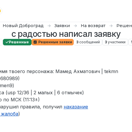
Новый Доброград
Заявки
На возврат
Решен
с радостью написал заявку
а
Решенные
Решенные заявки
3
сообщений
3
участники
к обормотик
6 авг. 2024 г., 08:48
 имя твоего персонажа: Мамед Ахматович | tekmn
5680989)
kmen9)
 (usp 12/36 | 2 малых | 6 отмычек)
 по МСК (11:13±)
нарушил правила, получил
наказание
 жалоба
)