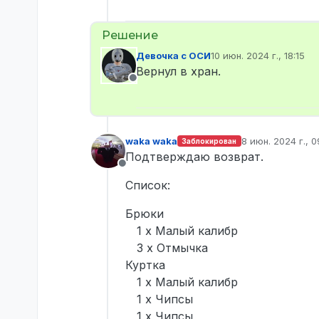
Девочка с ОСИ
10 июн. 2024 г., 18:15
отредактировано
Вернул в хран.
Не в сети
waka waka
8 июн. 2024 г., 0
Заблокирован
отредактирован
Подтверждаю возврат.
Не в сети
Список:
Брюки
1 x Малый калибр
3 x Отмычка
Куртка
1 x Малый калибр
1 x Чипсы
1 x Чипсы