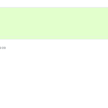
9:09
о