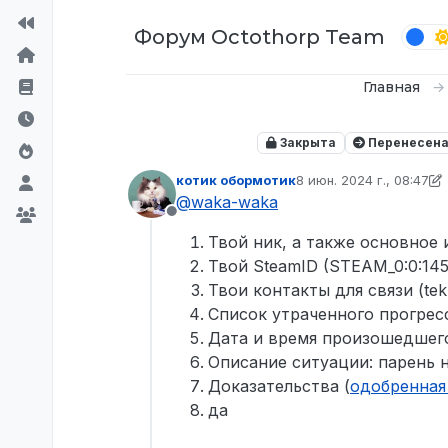
Перейти к содержимому
Форум Octothorp Team
Главная
Закрыта
Перенесен
котик обормотик
8 июн. 2024 г., 08:47
отредактировано коти
@
waka-waka
Не в сети
Твой ник, а также основное
Твой SteamID (STEAM_0:0:14
Твои контакты для связи (te
Список утраченного прогресса
Дата и время произошедшего
Описание ситуации: парень 
Доказательства (
одобренная
да