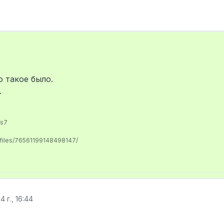
 такое было.
.
us7
ofiles/76561199148498147/
4 г., 16:44