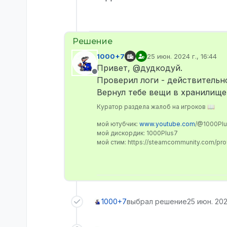
1000+7
25 июн. 2024 г., 16:44
отредактировано
Привет, @дудкодуй.
Не в сети
Проверил логи - действительно
Вернул тебе вещи в хранилище
Куратор раздела жалоб на игроков 📖
мой ютубчик:
www.youtube.com
/@1000Pl
мой дискордик: 1000Plus7
мой стим: https://steamcommunity.com/pr
1000+7
выбрал решение
25 июн. 202