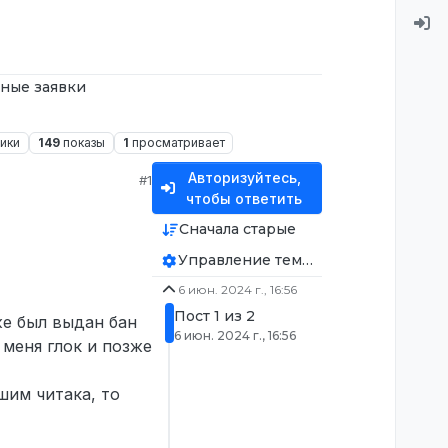
ные заявки
ники
149
показы
1
просматривает
Авторизуйтесь,
#1
чтобы ответить
Сначала старые
Управление темой
6 июн. 2024 г., 16:56
Пост 1 из 2
же был выдан бан
6 июн. 2024 г., 16:56
 меня глок и позже
шим читака, то