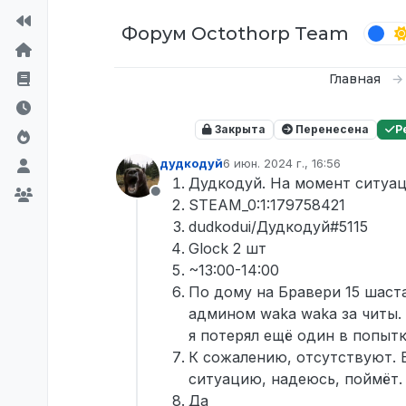
Перейти к содержимому
Форум Octothorp Team
Главная
Закрыта
Перенесена
Р
дудкодуй
6 июн. 2024 г., 16:56
отредактировано
Дудкодуй. На момент ситуац
Не в сети
STEAM_0:1:179758421
dudkodui/Дудкодуй#5115
Glock 2 шт
~13:00-14:00
По дому на Бравери 15 шаст
админом waka waka за читы. 
я потерял ещё один в попытк
К сожалению, отсутствуют. 
ситуацию, надеюсь, поймёт.
Да