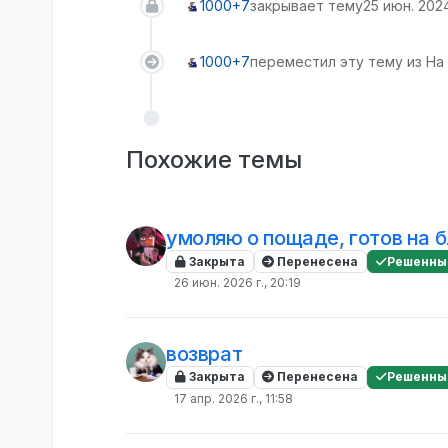
1000+7
закрывает тему
25 июн. 2024
1000+7
переместил эту тему из На
Похожие темы
умоляю о пощаде, готов на 
Закрыта
Перенесена
Решенны
26 июн. 2026 г., 20:19
возврат
Закрыта
Перенесена
Решенны
17 апр. 2026 г., 11:58