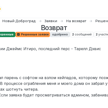
Новый Доброград
Заявки
На возврат
Решен
Возврат
ешенные
Решенные заявки
одобрено
2
сообщений
2
участ
ии Джеймс Итиро, последний перс - Тарелл Дэвис
ал парень с софтом на взлом кейпадов, которому поз
В процессе ограбления меня и моего дома он забрал у
ах шотнуть читера.
Если заявка будет просматриваться админом, забанив