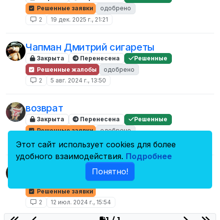
Решенные заявки
одобрено
2
19 дек. 2025 г., 21:21
Чапман Дмитрий сигареты
Закрыта
Перенесена
Решенные
Решенные жалобы
одобрено
2
5 авг. 2024 г., 13:50
возврат
Закрыта
Перенесена
Решенные
Решенные заявки
одобрено
2
31 июл. 2024 г., 21:08
Этот сайт использует cookies для более
удобного взаимодействия.
Подробнее
возврат
Понятно!
Закрыта
Перенесена
Решенные
Решенные заявки
2
12 июл. 2024 г., 15:54