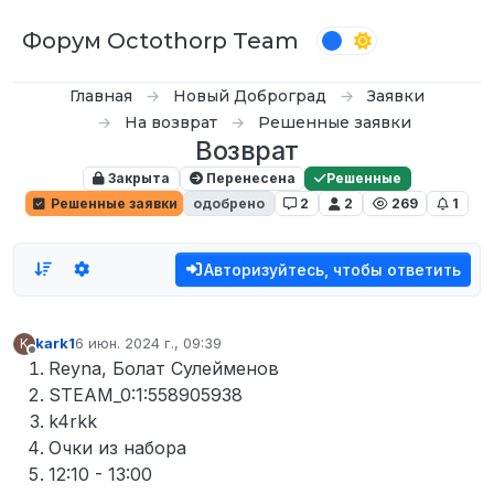
Перейти к содержимому
Форум Octothorp Team
Главная
Новый Доброград
Заявки
На возврат
Решенные заявки
Возврат
Закрыта
Перенесена
Решенные
Решенные заявки
одобрено
2
2
269
1
Авторизуйтесь, чтобы ответить
kark1
6 июн. 2024 г., 09:39
K
отредактировано
Не в сети
Reyna, Болат Сулейменов
STEAM_0:1:558905938
k4rkk
Очки из набора
12:10 - 13:00