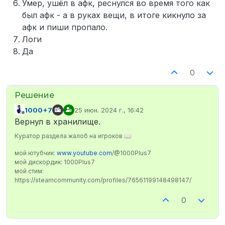
Умер, ушёл в афк, реснулся во время того как
был афк - а в руках вещи, в итоге кикнуло за
афк и пиши пропало.
Логи
Да
0
1000+7
25 июн. 2024 г., 16:42
отредактировано
Не в сети
Вернул в хранилище.
Куратор раздела жалоб на игроков 📖
мой ютубчик:
www.youtube.com
/@1000Plus7
мой дискордик: 1000Plus7
мой стим:
https://steamcommunity.com/profiles/76561199148498147/
0