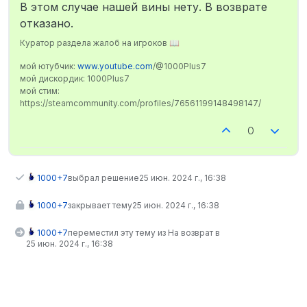
В этом случае нашей вины нету. В возврате
отказано.
Куратор раздела жалоб на игроков 📖
мой ютубчик:
www.youtube.com
/@1000Plus7
мой дискордик: 1000Plus7
мой стим:
https://steamcommunity.com/profiles/76561199148498147/
0
1000+7
выбрал решение
25 июн. 2024 г., 16:38
1000+7
закрывает тему
25 июн. 2024 г., 16:38
1000+7
переместил эту тему из На возврат в
25 июн. 2024 г., 16:38