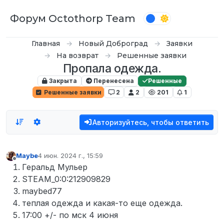
Перейти к содержимому
Форум Octothorp Team
Главная
Новый Доброград
Заявки
На возврат
Решенные заявки
Пропала одежда.
Закрыта
Перенесена
Решенные
Решенные заявки
2
2
201
1
Авторизуйтесь, чтобы ответить
Maybe
4 июн. 2024 г., 15:59
отредактировано
Не в сети
Геральд Мульер
STEAM_0:0:212909829
maybed77
теплая одежда и какая-то еще одежда.
17:00 +/- по мск 4 июня