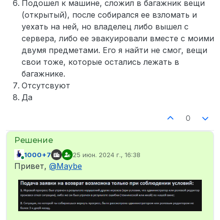
Подошел к машине, сложил в багажник вещи
(открытый), после собирался ее взломать и
уехать на ней, но владелец либо вышел с
сервера, либо ее эвакуировали вместе с моими
двумя предметами. Его я найти не смог, вещи
свои тоже, которые остались лежать в
багажнике.
Отсутсвуют
Да
0
1000+7
25 июн. 2024 г., 16:38
отредактировано
В сети
Привет,
@
Maybe