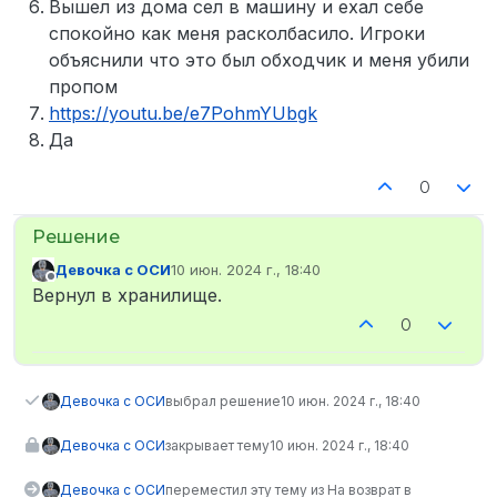
Вышел из дома сел в машину и ехал себе
спокойно как меня расколбасило. Игроки
объяснили что это был обходчик и меня убили
пропом
https://youtu.be/e7PohmYUbgk
Да
0
Девочка с ОСИ
10 июн. 2024 г., 18:40
отредактировано
Не в сети
Вернул в хранилище.
0
Девочка с ОСИ
выбрал решение
10 июн. 2024 г., 18:40
Девочка с ОСИ
закрывает тему
10 июн. 2024 г., 18:40
Девочка с ОСИ
переместил эту тему из На возврат в