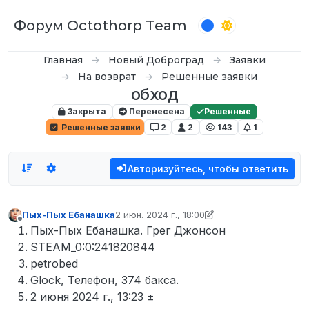
Перейти к содержимому
Форум Octothorp Team
Главная
Новый Доброград
Заявки
На возврат
Решенные заявки
обход
Закрыта
Перенесена
Решенные
Решенные заявки
2
2
143
1
Авторизуйтесь, чтобы ответить
Пых-Пых Ебанашка
2 июн. 2024 г., 18:00
отредактировано Пых-Пых Ебанашка
6 фев
Не в сети
Пых-Пых Ебанашка. Грег Джонсон
STEAM_0:0:241820844
petrobed
Glock, Телефон, 374 бакса.
2 ‎июня ‎2024 ‎г., ‏‎13:23 ±