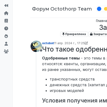
Перейти к содержимому
Форум Octothorp Team
Главн
За
Прикреплена
Закрыта
octobot
11 апр. 2024 г., 17:25
отредактировано p0wer
Что такое одобрен
Не в сети
Одобренные темы
- это темы в
относятся: квенты, организации
из ранее указанных, могут остав
транспортных средств
денежных средств (капитал 
игровых моделей
Условия получения и