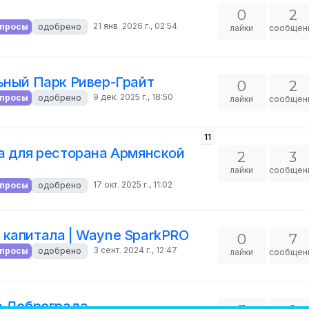
0
2
21 янв. 2026 г., 02:54
апросы
одобрено
лайки
сообщен
ьный Парк Ривер-Грайт
0
2
9 дек. 2025 г., 18:50
апросы
одобрено
лайки
сообщен
11
а для ресторана Армянской
2
3
лайки
сообщен
17 окт. 2025 г., 11:02
апросы
одобрено
 капитала | Wayne SparkPRO
0
7
3 сент. 2024 г., 12:47
апросы
одобрено
лайки
сообщен
а Доброграда