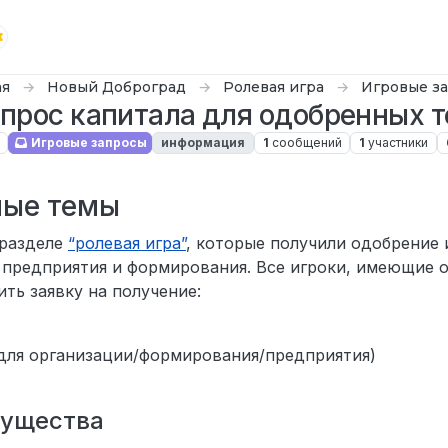
ая
Новый Доброград
Ролевая игра
Игровые з
прос капитала для одобренных 
Игровые запросы
информация
1
сообщений
1
участники
ные темы
 разделе
“ролевая игра”
, которые получили одобрение 
, предприятия и формирования. Все игроки, имеющие
ить заявку на получение:
для организации/формирования/предприятия)
мущества