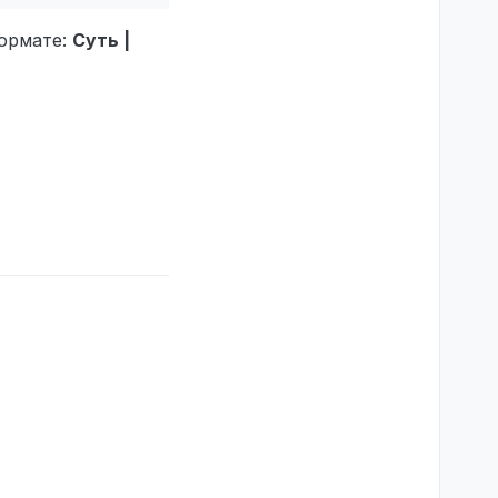
формате:
Суть |