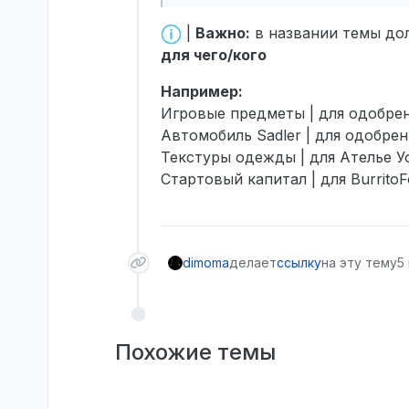
|
Важно:
в названии темы дол
для чего/кого
Например:
Игровые предметы | для одобре
Автомобиль Sadler | для одобре
Текстуры одежды | для Ателье У
Стартовый капитал | для Burrito
dimoma
делает
ссылку
на эту тему
5 
Похожие темы