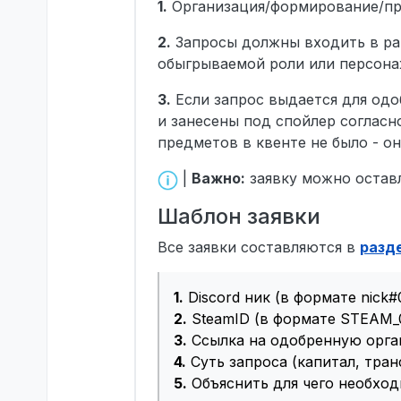
1.
Организация/формирование/пре
2.
Запросы должны входить в ра
обыгрываемой роли или персона
3.
Если запрос выдается для од
и занесены под спойлер согласн
предметов в квенте не было - о
|
Важно:
заявку можно оставл
Шаблон заявки
Все заявки составляются в
разд
1.
Discord ник (в формате nick#
2.
SteamID (в формате STEAM_0
3.
Ссылка на одобренную орга
4.
Суть запроса (капитал, тран
5.
Объяснить для чего необхо