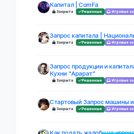
Капитал | ComFa
Закрыта
Решенные
Игровые з
Запрос капитала | Национал
Закрыта
Решенные
Игровые з
Запрос продукции и капитал
Кухни "Арарат"
Закрыта
Решенные
Игровые з
Стартовый Запрос машины и
Закрыта
Решенные
Игровые з
Как подать жалобу на игрок