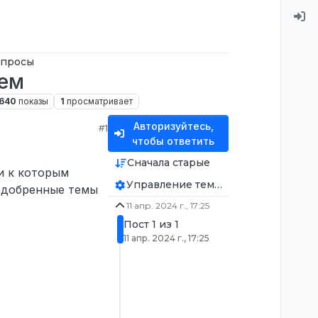
апросы
тем
640
показы
1
просматривает
Авторизуйтесь,
#1
чтобы ответить
Сначала старые
и к которым
Управление темой
 одобренные темы
11 апр. 2024 г., 17:25
Пост 1 из 1
11 апр. 2024 г., 17:25