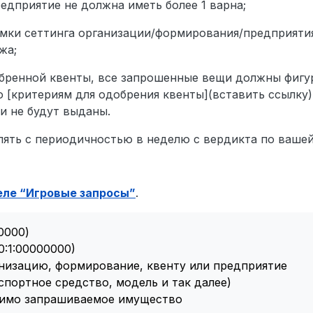
дприятие не должна иметь более 1 варна;
мки сеттинга организации/формирования/предприятия
жа;
обренной квенты, все запрошенные вещи должны фигу
о [критериям для одобрения квенты](вставить ссылку)
ни не будут выданы.
ять с периодичностью в неделю с вердикта по вашей
еле “Игровые запросы”
.
0000)
:1:00000000)
низацию, формирование, квенту или предприятие
спортное средство, модель и так далее)
димо запрашиваемое имущество