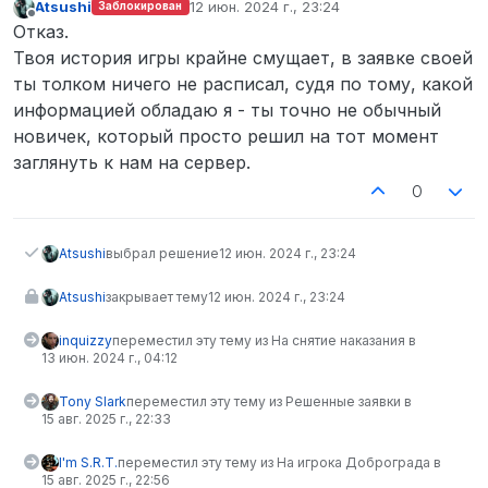
Atsushi
12 июн. 2024 г., 23:24
Заблокирован
отредактировано
Не в сети
Отказ.
Твоя история игры крайне смущает, в заявке своей
ты толком ничего не расписал, судя по тому, какой
информацией обладаю я - ты точно не обычный
новичек, который просто решил на тот момент
заглянуть к нам на сервер.
0
Atsushi
выбрал решение
12 июн. 2024 г., 23:24
Atsushi
закрывает тему
12 июн. 2024 г., 23:24
inquizzy
переместил эту тему из На снятие наказания в
13 июн. 2024 г., 04:12
Tony Slark
переместил эту тему из Решенные заявки в
15 авг. 2025 г., 22:33
I'm S.R.T.
переместил эту тему из На игрока Доброграда в
15 авг. 2025 г., 22:56