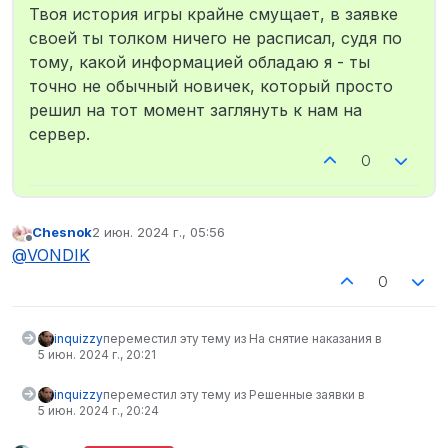
Твоя история игры крайне смущает, в заявке
своей ты толком ничего не расписал, судя по
тому, какой информацией обладаю я - ты
точно не обычный новичек, который просто
решил на тот момент заглянуть к нам на
сервер.
0
Chesnok
2 июн. 2024 г., 05:56
отредактировано
Не в сети
@
VONDIK
0
inquizzy
переместил эту тему из На снятие наказания в
5 июн. 2024 г., 20:21
inquizzy
переместил эту тему из Решенные заявки в
5 июн. 2024 г., 20:24