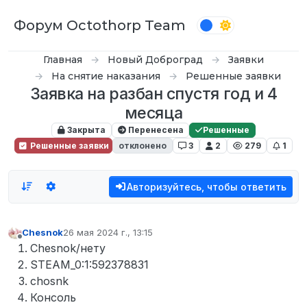
Перейти к содержимому
Форум Octothorp Team
Главная
Новый Доброград
Заявки
На снятие наказания
Решенные заявки
Заявка на разбан спустя год и 4
месяца
Закрыта
Перенесена
Решенные
Решенные заявки
отклонено
3
2
279
1
Авторизуйтесь, чтобы ответить
Chesnok
26 мая 2024 г., 13:15
отредактировано
Не в сети
Chesnok/нету
STEAM_0:1:592378831
chosnk
Консоль