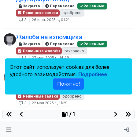
Закрыта
Перенесена
Решенные
Решенные заявки
одобрено
3
26 июн. 2025 г., 01:21
Жалоба на взломщика
Закрыта
Перенесена
Решенные
Решенные жалобы
отклонено
3
27 мая 2025 г., 14:49
Этот сайт использует cookies для более
удобного взаимодействия.
Подробнее
Заявка на разбан пермабана спустя 4
года
Понятно!
Закрыта
Перенесена
Решенные
Решенные заявки
одобрено
3
22 мая 2025 г., 11:29
1 / 1