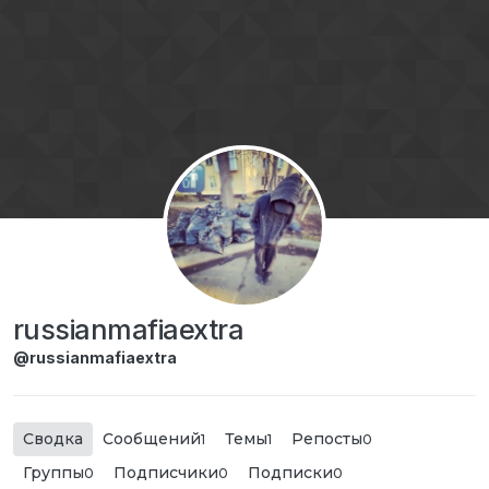
Перейти к содержимому
russianmafiaextra
@russianmafiaextra
Сводка
Сообщений
Темы
Репосты
1
1
0
Группы
Подписчики
Подписки
0
0
0