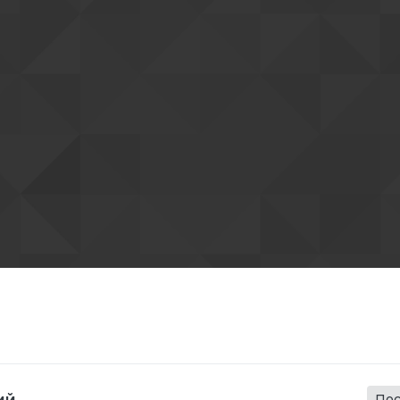
ий
По