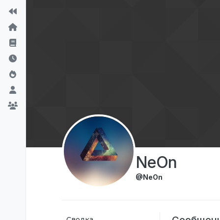
Перейти к содержимому
NeOn
@NeOn
Сообщен
Сводка