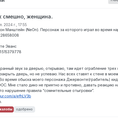
к смешно, женщина.
. 2024 г., 17:55
он Манштейн (NeOn). Персонаж за которого играл во время н
1:28658008
те Эванс
1:515379778
ранный звук за дверью, открываю, там идет ограбление трех 
закрыть дверь, но не успеваю. Нас всех ставят к стене в мо
 Во время обыска моего персонажа Джервонте(грабитель) ки
OOC. Мне стало дико не приятно и противно, давать реакцию н
то нарушение правила “сомнительные отыгровки”.
mgur.com/a/efhLV3b
.
жалобы
одобрено