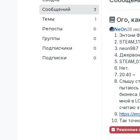
Сообщений
3
Ого, ка
Темы
1
Репосты
0
NeOn
28 июл
Энтони Ф
Группы
0
STEAM_1:
Подписчики
neon987
0
Джервон
Подписки
0
STEAM_0:
Нет.
20:40 ~
Слышу ст
пытаюсь 
бизнеса.
мной в L
считаю э
https://i
Так точно
Решенные 