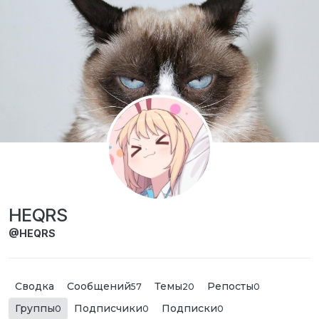
Перейти к содержимому
HEQRS
@HEQRS
Сводка
Сообщений
Темы
Репосты
57
20
0
Группы
Подписчики
Подписки
0
0
0