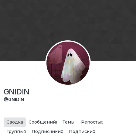
Перейти к содержимому
GNIDIN
@GNIDIN
Сводка
Сообщений
Темы
Репосты
1
1
0
Группы
Подписчики
Подписки
0
0
0