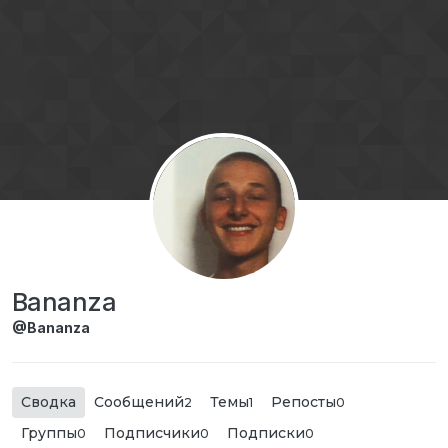
Перейти к содержимому
Bananza
@Bananza
Сводка
Сообщений
Темы
Репосты
2
1
0
Группы
Подписчики
Подписки
0
0
0