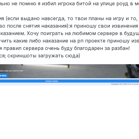
ьно не помню я избил игрока битой на улице роуд в мо
я (если выдано навсегда, то твои планы на игру и то,
о после снятия наказания):я приношу свои извинения
аказанием. Хочу поиграть на любимом сервере в буду
учить какие либо наказание на рп проекте приношу из
 правил сервера очень буду благодарен за разбан!
ся; скриншоты загружать сюда)