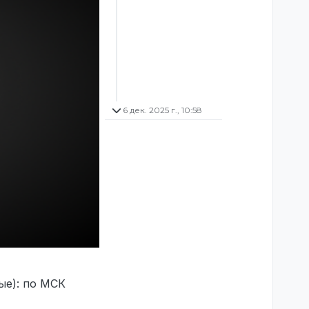
6 дек. 2025 г., 10:58
ые): по МСК