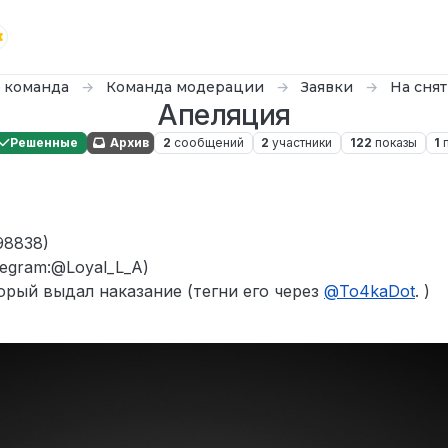
 команда
Команда модерации
Заявки
На сня
Апеляция
Решенные
Архив
2
сообщений
2
участники
122
показы
1
98838)
legram:@Loyal_L_A)
орый выдал наказание (тегни его через
@
To4kaDot
. )