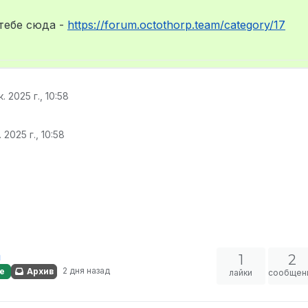
тебе сюда -
https://forum.octothorp.team/category/17
. 2025 г., 10:58
 2025 г., 10:58
а
1
2
2 дня назад
е
Архив
лайки
сообщен