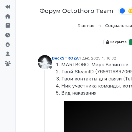
Перейти к содержимому
Форум Octothorp Team
Главная
Социальная
Закрыта
DeckSTROZA
4 дек. 2025 г., 16:32
отредактировано
MARLBORO, Марк Валинтов
Не в сети
Твой SteamID (765611989706
Твои контакты для связи (Te
Ник участника команды, кот
Вид наказания