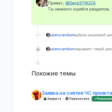
Привет,
@
DeckSTROZA
Не в сети
Ты немного ошибся разделом, 
julianscandium
выбрал решение
6 дек
julianscandium
закрывает тему
6 дек.
Похожие темы
Заявка на снятие ЧС проект
Закрыта
Перенесена
Решенны