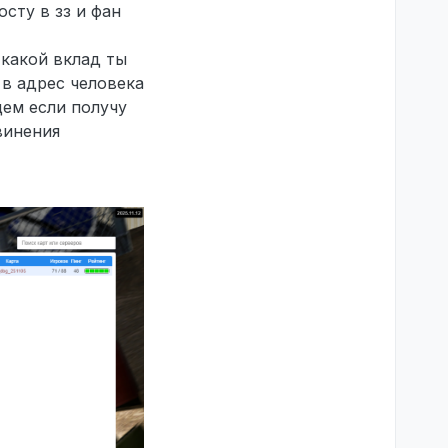
сту в зз и фан
 какой вклад ты
 в адрес человека
щем если получу
винения