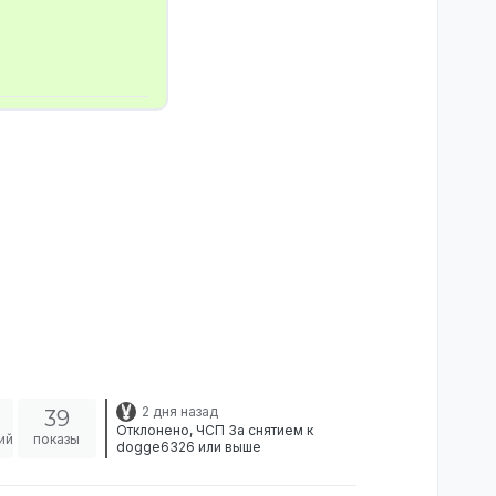
2 дня назад
39
Отклонено, ЧСП За снятием к
ий
показы
dogge6326 или выше