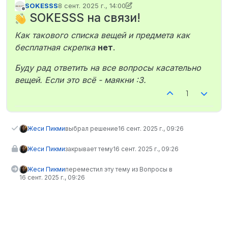
SOKESSS
8 сент. 2025 г., 14:00
отредактировано SOKESSS
9 авг. 2025 г., 14:00
Не в сети
SOKESSS на связи!
Как такового списка вещей и предмета как
бесплатная скрепка
нет
.
Буду рад ответить на все вопросы касательно
вещей. Если это всё - маякни :3.
1
Жеси Пикми
выбрал решение
16 сент. 2025 г., 09:26
Жеси Пикми
закрывает тему
16 сент. 2025 г., 09:26
Жеси Пикми
переместил эту тему из Вопросы в
16 сент. 2025 г., 09:26