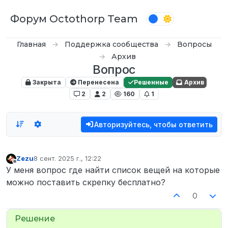
Перейти к содержимому
Форум Octothorp Team
Главная
Поддержка сообщества
Вопросы
Архив
Вопрос
Закрыта
Перенесена
Решенные
Архив
2
2
160
1
Авторизуйтесь, чтобы ответить
Zezu
8 сент. 2025 г., 12:22
отредактировано
Не в сети
У меня вопрос где найти список вещей на которые
можно поставить скрепку бесплатно?
0