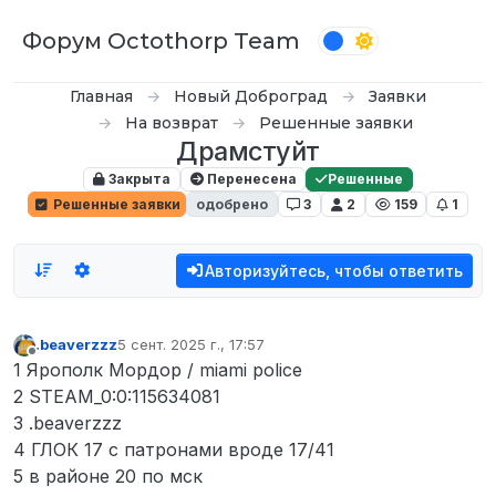
Перейти к содержимому
Форум Octothorp Team
Главная
Новый Доброград
Заявки
На возврат
Решенные заявки
Драмстуйт
Закрыта
Перенесена
Решенные
Решенные заявки
одобрено
3
2
159
1
Авторизуйтесь, чтобы ответить
.beaverzzz
5 сент. 2025 г., 17:57
отредактировано
Не в сети
1 Ярополк Мордор / miami police
2 STEAM_0:0:115634081
3 .beaverzzz
4 ГЛОК 17 с патронами вроде 17/41
5 в районе 20 по мск