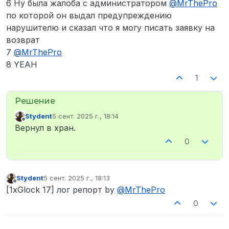
6 Ну была жалоба с администратором
@
MrThePro
по которой он выдал предупреждению
нарушителю и сказал что я могу писать заявку на
возврат
7
@
MrThePro
8 YEAH
1
Stydent
5 сент. 2025 г., 18:14
отредактировано
Не в сети
Вернул в хран.
0
Stydent
5 сент. 2025 г., 18:13
отредактировано
Не в сети
[1xGlock 17] лог репорт by
@
MrThePro
0