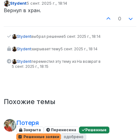
Stydent
5 сент. 2025 г., 18:14
отредактировано
Не в сети
Вернул в хран.
0
Stydent
выбрал решение
5 сент. 2025 г., 18:14
Stydent
закрывает тему
5 сент. 2025 г., 18:14
Stydent
переместил эту тему из На возврат в
5 сент. 2025 г., 18:15
Похожие темы
Потеря
Закрыта
Перенесена
Решенные
Решенные заявки
одобрено