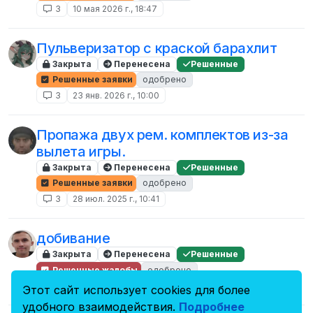
3
10 мая 2026 г., 18:47
Пульверизатор с краской барахлит
Закрыта
Перенесена
Решенные
Решенные заявки
одобрено
3
23 янв. 2026 г., 10:00
Пропажа двух рем. комплектов из-за
вылета игры.
Закрыта
Перенесена
Решенные
Решенные заявки
одобрено
3
28 июл. 2025 г., 10:41
добивание
Закрыта
Перенесена
Решенные
Решенные жалобы
одобрено
3
27 июн. 2024 г., 21:14
Этот сайт использует cookies для более
удобного взаимодействия.
Подробнее