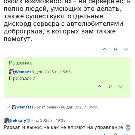
своих возможностях - на сервере есть
полно людей, умеющих это делать,
также существуют отдельные
дискорд сервера с автолюбителями
доброграда, в которых вам также
помогут.
0
Wemazz
8 дек. 2025 г., 05:55
отредактировано
Не в сети
Прекрасно
0
Wemazz
выбрал решение
8 дек. 2025 г., 05:55
Nekkafy
10 янв. 2026 г., 19:39
отредактировано
Не в сети
Развал и вынос не как не влияют на управление