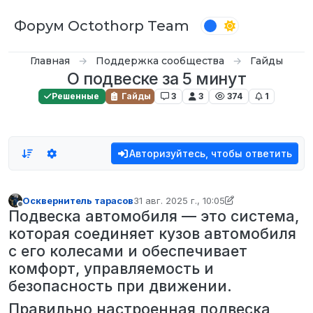
Перейти к содержимому
Форум Octothorp Team
Главная
Поддержка сообщества
Гайды
О подвеске за 5 минут
Решенные
Гайды
3
3
374
1
Авторизуйтесь, чтобы ответить
Осквернитель тарасов
31 авг. 2025 г., 10:05
отредактировано Осквернитель тарас
Не в сети
Подвеска автомобиля — это система,
которая соединяет кузов автомобиля
с его колесами и обеспечивает
комфорт, управляемость и
безопасность при движении.
Правильно настроенная подвеска