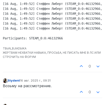
офицер хотел вернуть вещи, случился рдм,
[16 Aug, 1:49:52] Стеффен Либерт (STEAM_0:0:46132966, 
всех убили вещей нет
[16 Aug, 1:49:52] Стеффен Либерт (STEAM_0:0:46132966, 
логи @консультант-днс
[16 Aug, 1:49:52] Стеффен Либерт (STEAM_0:0:46132966, 
да
[16 Aug, 1:49:52] Стеффен Либерт (STEAM_0:0:46132966, 
[16 Aug, 1:49:52] Стеффен Либерт (STEAM_0:0:46132966, 
[16 Aug, 1:49:52] Стеффен Либерт (STEAM_0:0:46132966, 
TBoN_BJIADbIKA
ЖЕРТВАМ НЕХВАТКИ НАВЫКА, ПРОСЬБА, НЕ ПИСАТЬ МНЕ В ЛС ИЛИ
СТРОЧИТЬ НА ФОРУМ
0
Stydent
16 авг. 2025 г., 09:31
отредактировано
Не в сети
Возьму на рассмотрение.
0