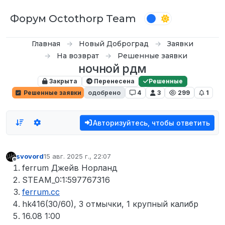
Перейти к содержимому
Форум Octothorp Team
Главная
Новый Доброград
Заявки
На возврат
Решенные заявки
ночной рдм
Закрыта
Перенесена
Решенные
Решенные заявки
одобрено
4
3
299
1
Авторизуйтесь, чтобы ответить
svovord
15 авг. 2025 г., 22:07
отредактировано
Не в сети
ferrum Джейв Норланд
STEAM_0:1:597767316
ferrum.cc
hk416(30/60), 3 отмычки, 1 крупный калибр
16.08 1:00