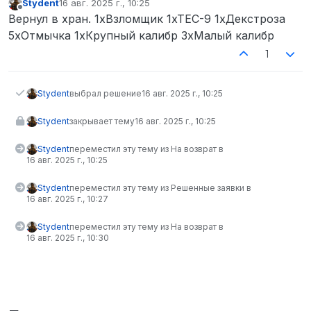
Stydent
16 авг. 2025 г., 10:25
отредактировано
Не в сети
Вернул в хран. 1xВзломщик 1xTEC-9 1xДекстроза
5xОтмычка 1xКрупный калибр 3xМалый калибр
1
Stydent
выбрал решение
16 авг. 2025 г., 10:25
Stydent
закрывает тему
16 авг. 2025 г., 10:25
Stydent
переместил эту тему из На возврат в
16 авг. 2025 г., 10:25
Stydent
переместил эту тему из Решенные заявки в
16 авг. 2025 г., 10:27
Stydent
переместил эту тему из На возврат в
16 авг. 2025 г., 10:30