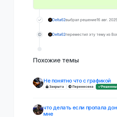
Delta62
выбрал решение
16 авг. 2025
Delta62
переместил эту тему из Во
Похожие темы
Не понятно что с графикой
Закрыта
Перенесена
Решенны
что делать если пропала до
мне