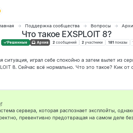
лавная
Поддержка сообщества
Вопросы
Арх
Что такое EXSPLOIT 8?
Решенные
Архив
2
сообщений
2
участники
181
показы
я ситуация, играл себе спокойно а затем вылет из се
OIT 8. Сейчас всё нормально. Что это такое? Кик от 
ni
истема сервера, которая распознает эксплойты, однак
ректно, превентивно предотвращая на самом деле бе