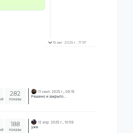
15 авг. 2025 г., 17:57
11 сент. 2025 г., 09:15
282
Решено и закрыто…
ий
показы
12 апр. 2025 г., 10:59
188
уже
ий
показы