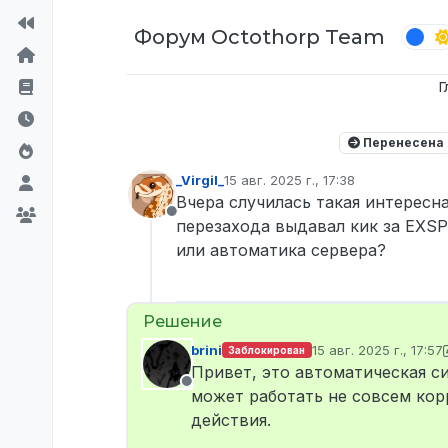
Перейти к содержимому
Форум Octothorp Team
Г
Перенесена
_Virgil_
15 авг. 2025 г., 17:38
отредактировано
Вчера случилась такая интересна
Не в сети
перезахода выдавал кик за EXSPL
или автоматика сервера?
brini
15 авг. 2025 г., 17:57
Заблокирован
отредактировано bri
Привет, это автоматическая с
Не в сети
может работать не совсем кор
действия.