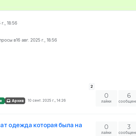
 г., 18:56
просы в
16 авг. 2025 г., 18:56
2
0
6
10 сент. 2025 г., 14:26
е
Архив
лайки
сообщен
нат одежда которая была на
0
3
лайки
сообщен