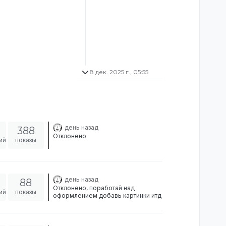
8 дек. 2025 г., 05:55
день назад
388
Отклонено
ий
показы
день назад
88
Отклонено, поработай над
ий
показы
оформлением добавь картинки итд