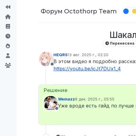
Перейти к содержимому
Форум Octothorp Team
Шакал
Перенесена
HEQRS
13 авг. 2025 г., 02:20
отредактировано
В этом видео я подробно расска
Не в сети
https://youtu.be/icJt7DUx1_4
Wemazz
8 дек. 2025 г., 05:55
отредактировано
Уже вроде есть гайд по лучше
Не в сети