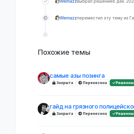
Wemazz
выбрал решение
8 дек. 2025
Wemazz
переместил эту тему из Г
Похожие темы
самые азы позинга
Закрыта
Перенесена
Решенны
гайд на грязного полицейско
Закрыта
Перенесена
Решенны