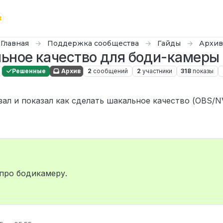
Главная
Поддержка сообщества
Гайды
Архив
ьное качество для боди-камеры 
Решенные
Архив
2
сообщений
2
участники
318
показы
зал и показал как сделать шакальное качество (OBS/N
 про бодикамеру.