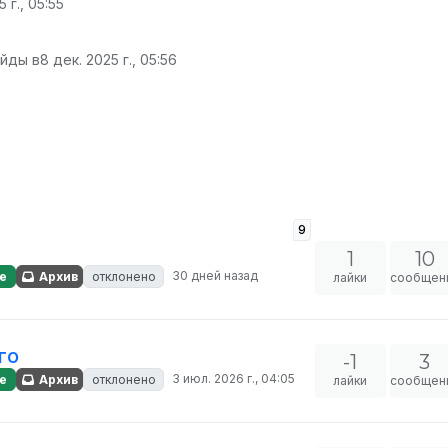
 г., 05:55
айды в
8 дек. 2025 г., 05:56
9
1
10
30 дней назад
е
Архив
отклонено
лайки
сообщен
го
-1
3
3 июл. 2026 г., 04:05
е
Архив
отклонено
лайки
сообщен