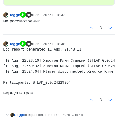
Dogge
11 авг. 2025 г., 18:43
отредактировано
В сети
на рассмотрении
0
Dogge
11 авг. 2025 г., 18:48
отредактировано
В сети
Log report generated 11 Aug, 21:48:11

[10 Aug, 22:28:10] Хьюстон Клим Старший (STEAM_0:0:2422
[10 Aug, 22:50:32] Хьюстон Клим Старший (STEAM_0:0:2422
[10 Aug, 23:24:04] Player disconnected: Хьюстон Клим Ст
вернул в хран.
0
Dogge
выбрал решение
11 авг. 2025 г., 18:48