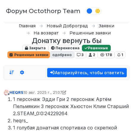
Перейти к содержимому
Форум Octothorp Team
Главная
Новый Доброград
Заявки
На возврат
Решенные заявки
Донатку вернуть бы
Закрыта
Перенесена
Решенные
Решенные заявки
одобрено
3
2
178
1
Авторизуйтесь, чтобы ответить
HEQRS
10 авг. 2025 г., 21:07
отредактировано HEQRS
8 окт. 2025 г., 21:20
Не в сети
1 персонаж Эдди Гри 2 персонаж Артём
Пельмякин 3 персонаж Хьюстон Клим Старший
2.STEAM_0:0:24229264
heqrs_
1 голубая донатная спортивка со скрепкой