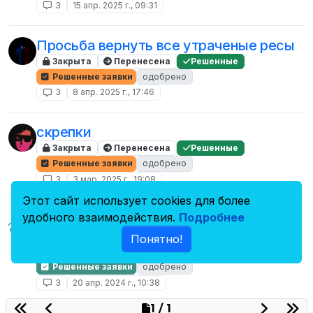
3
15 апр. 2025 г., 09:31
Просьба вернуть все утраченые ресы
Закрыта
Перенесена
Решенные
Решенные заявки
одобрено
3
8 апр. 2025 г., 17:46
скрепки
Закрыта
Перенесена
Решенные
Решенные заявки
одобрено
3
3 мар. 2025 г., 19:08
Этот сайт использует cookies для более
Заявка в команду игровых мастеров |
удобного взаимодействия.
Подробнее
∘°∘♡∘°∘
Понятно!
Закрыта
Перенесена
Решенные
Решенные заявки
одобрено
3
20 апр. 2024 г., 10:38
1 / 1