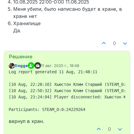
10.08.2025 22:00-0:00 11.08.2025
Меня убили, было написано будет в хране, в
хране нет
Хранилище
Да.
0
Dogge
11 авг. 2025 г., 18:48
отредактировано
В сети
Log report generated 11 Aug, 21:48:11

[10 Aug, 22:28:10] Хьюстон Клим Старший (STEAM_0:0:2
[10 Aug, 22:50:32] Хьюстон Клим Старший (STEAM_0:0:2
[10 Aug, 23:24:04] Player disconnected: Хьюстон Клим
вернул в хран.
0