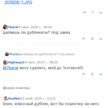
1
7karat
31 июл. 2025 г., 08:24
отредактировано
Не в сети
делаешь ли дубликаты? под заказ
0
7karat
делаешь ли дубликаты? под заказ
Highway0
31 июл. 2025 г., 08:25
отредактировано
Не в сети
@
7karat
могу сделать, мой дс 1coreeva12
0
через 4 месяца
Snufkin
22 нояб. 2025 г., 03:22
отредактировано
Не в сети
блин, классный дублик, вот бы ссылочку на него