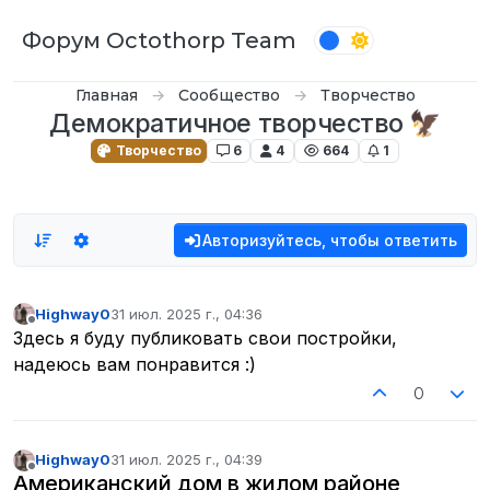
Перейти к содержимому
Форум Octothorp Team
Главная
Сообщество
Творчество
Демократичное творчество 🦅
Творчество
6
4
664
1
Авторизуйтесь, чтобы ответить
Highway0
31 июл. 2025 г., 04:36
отредактировано
Не в сети
Здесь я буду публиковать свои постройки,
надеюсь вам понравится :)
0
Highway0
31 июл. 2025 г., 04:39
отредактировано
Не в сети
Американский дом в жилом районе