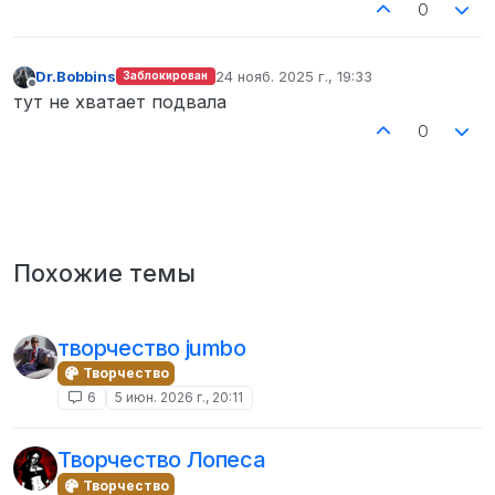
0
Dr.Bobbins
24 нояб. 2025 г., 19:33
Заблокирован
отредактировано
Не в сети
тут не хватает подвала
0
Похожие темы
творчество jumbo
Творчество
6
5 июн. 2026 г., 20:11
Творчество Лопеса
Творчество