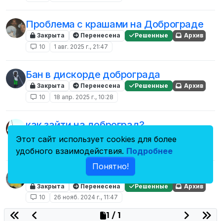
Проблема с крашами на Доброграде
Закрыта
Перенесена
Решенные
Архив
10
1 авг. 2025 г., 21:47
Бан в дискорде доброграда
Закрыта
Перенесена
Решенные
Архив
10
18 апр. 2025 г., 10:28
как зайти на доброград?
Закрыта
Перенесена
Решенные
Архив
Этот сайт использует cookies для более
10
19 мая 2024 г., 17:20
удобного взаимодействия.
Подробнее
Понятно!
вылеты из доброграда.
Закрыта
Перенесена
Решенные
Архив
10
26 нояб. 2024 г., 11:47
1 / 1