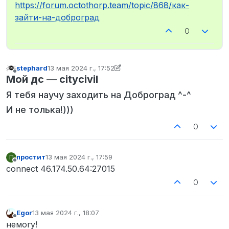
Не в сети
https://forum.octothorp.team/topic/868/как-
зайти-на-доброград
0
stephard
13 мая 2024 г., 17:52
отредактировано stephard
Не в сети
Мой дс
—
citycivil
Я тебя научу заходить на Доброград ^-^
И не толька!)))
0
простит
13 мая 2024 г., 17:59
П
отредактировано
Не в сети
connect 46.174.50.64:27015
0
Egor
13 мая 2024 г., 18:07
отредактировано
Не в сети
немогу!