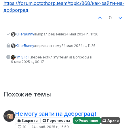
Не в сети
https://forum.octothorp.team/topic/868/как-зайти-на-
доброград
0
KillerBunny
выбрал решение
24 мая 2024 г., 11:26
KillerBunny
закрывает тему
24 мая 2024 г., 11:26
I'm S.R.T.
переместил эту тему из Вопросы в
9 мая 2025 г., 00:17
Похожие темы
Не могу зайти на доброград!
Закрыта
Перенесена
Решенные
Архив
10
24 нояб. 2025 г., 15:59