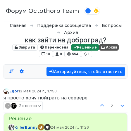
Перейти к содержимому
Форум Octothorp Team
Главная
Поддержка сообщества
Вопросы
Архив
как зайти на доброград?
Закрыта
Перенесена
Решенные
Архив
10
8
554
1
Авторизуйтесь, чтобы ответить
Egor
13 мая 2024 г., 17:50
отредактировано
Не в сети
я просто хочу пойграть на сервере
2
?
2 ответов
KillerBunny
24 мая 2024 г., 11:26
отредактировано