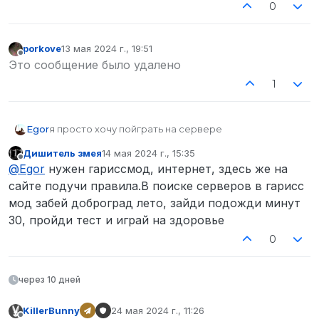
0
porkove
13 мая 2024 г., 19:51
отредактировано
Не в сети
Это сообщение было удалено
1
Egor
я просто хочу пойграть на сервере
Дишитель змея
14 мая 2024 г., 15:35
отредактировано
Не в сети
@
Egor
нужен гариссмод, интернет, здесь же на
сайте подучи правила.В поиске серверов в гарисс
мод забей доброград лето, зайди подожди минут
30, пройди тест и играй на здоровье
0
через 10 дней
KillerBunny
24 мая 2024 г., 11:26
отредактировано