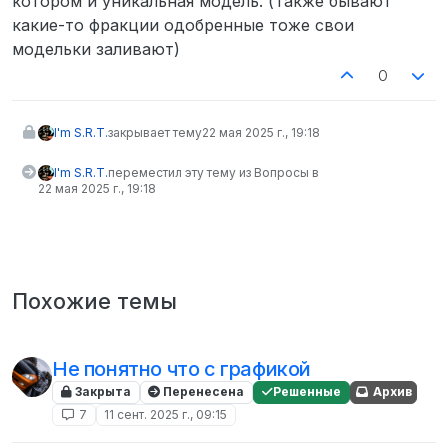
котором и уникальная модель. (Также бывают
какие-то фракции одобренные тоже свои
модельки заливают)
0
I'm S.R.T.
закрывает тему
22 мая 2025 г., 19:18
I'm S.R.T.
переместил эту тему из Вопросы в
22 мая 2025 г., 19:18
Похожие темы
Не понятно что с графикой
Закрыта
Перенесена
Решенные
Архив
7
11 сент. 2025 г., 09:15