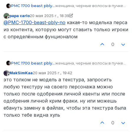
PMC 1700 beast pbly no
женщина, черные волосы в пучке,
или же вторая похожая моделька
papa carlo
20 мая 2025 г., 18:39
отредактировано papa carlo
Не в сети
@
PMC-1700-beast-pbly-no
какая-то моделька перса
из контента, которую могут ставить только игроки
с определённым фунционалом
0
PMC 1700 beast pbly no
женщина, черные волосы в пучке,
или же вторая похожая моделька
MakSimKaa
20 мая 2025 г., 19:42
отредактировано
Не в сети
это толком не модель а текстура, запросить
любую текстуру на своего персонажа можно
только после одобрения личной квенты или после
одобрения личной крим фраки. ну или можешь
ебануть замену в файлах, чтобы эта текстура была
только тебе видна хуль
0