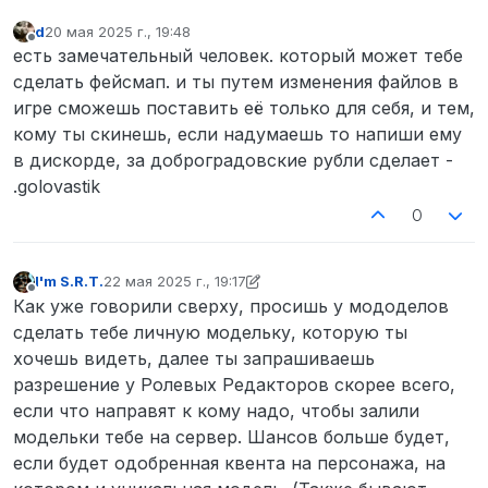
d
20 мая 2025 г., 19:48
отредактировано
Не в сети
есть замечательный человек. который может тебе
сделать фейсмап. и ты путем изменения файлов в
игре сможешь поставить её только для себя, и тем,
кому ты скинешь, если надумаешь то напиши ему
в дискорде, за доброградовские рубли сделает -
.golovastik
0
I'm S.R.T.
22 мая 2025 г., 19:17
отредактировано I'm S.R.T.
Не в сети
Как уже говорили сверху, просишь у мододелов
сделать тебе личную модельку, которую ты
хочешь видеть, далее ты запрашиваешь
разрешение у Ролевых Редакторов скорее всего,
если что направят к кому надо, чтобы залили
модельки тебе на сервер. Шансов больше будет,
если будет одобренная квента на персонажа, на