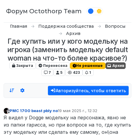
Перейти к содержимому
Форум Octothorp Team
Главная
Поддержка сообщества
Вопросы
Архив
Где купить или у кого модельку на
игрока (заменить модельку default
woman на что-то более красивое?)
Закрыта
Перенесена
Не решенные
Архив
7
5
423
1
Авторизуйтесь, чтобы ответить
PMC 1700 beast pbly no
19 мая 2025 г., 12:32
отредактировано
Не в сети
Я видел у Dogge модельку на персонажа, явно не
из папки гарисса, но при вопросе на то, где купить
эту модельку или сделать ему самому, он\она