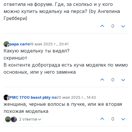
ответила на форуме. Где, за сколкьо и у кого
можно купить модельку на перса? (by Ангелина
Греббери)
0
papa carlo
19 мая 2025 г., 20:41
отредактировано
Не в сети
Какую модельку ты видел?
скриншот
В контенте доброграда есть куча моделек по мимо
основных, или у него заменка
0
PMC 1700 beast pbly no
20 мая 2025 г., 14:42
отредактировано
Не в сети
женщина, черные волосы в пучке, или же вторая
похожая моделька
0
2 ответов