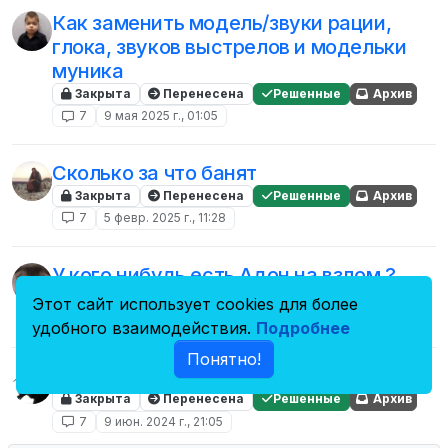
Как заменить модель/звуки рации,
глока, звуков выстрелов и модельки
муника
Закрыта
Перенесена
Решенные
Архив
7
9 мая 2025 г., 01:05
Сколько за что банят
Закрыта
Перенесена
Решенные
Архив
7
5 февр. 2025 г., 11:28
У кого нибудь есть Адон на взлом ?
Закрыта
Перенесена
Решенные
Архив
Этот сайт использует cookies для более
7
26 нояб. 2024 г., 11:44
удобного взаимодействия.
Подробнее
Понятно!
Эм что у меня с Дискорд сервером?
Закрыта
Перенесена
Решенные
Архив
7
9 июн. 2024 г., 21:05