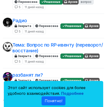
Перенесена
Решенные
Архив
вопрос
5
11 дней назад
Радио
Закрыта
Перенесена
Решенные
Архив
5
11 дней назад
Тема: Вопрос по RP-ивенту (переворот/
восстание)
Закрыта
Перенесена
Решенные
Архив
5
11 дней назад
разбанят ли?
Закрыта
Перенесена
Решенные
Архив
5
5 февр. 2025 г., 11:31
Этот сайт использует cookies для более
удобного взаимодействия.
Подробнее
Через сколько времени должно, меня
Понятно!
разбанить после амнистии?