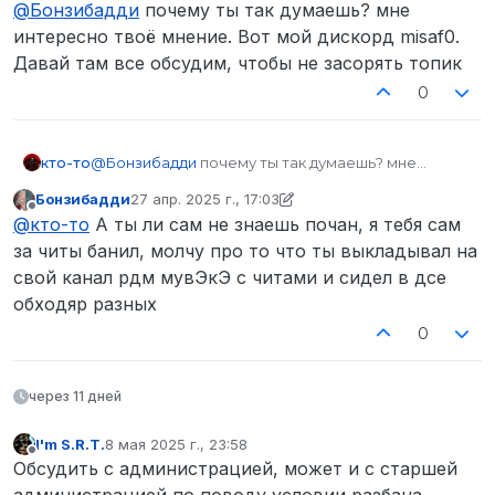
Не в сети
@
Бонзибадди
почему ты так думаешь? мне
интересно твоё мнение. Вот мой дискорд misaf0.
Давай там все обсудим, чтобы не засорять топик
0
кто-то
@
Бонзибадди
почему ты так думаешь? мне
интересно твоё мнение. Вот мой дискорд misaf0.
Бонзибадди
27 апр. 2025 г., 17:03
Давай там все обсудим, чтобы не засорять топик
отредактировано Бонзибадди
Не в сети
@
кто-то
А ты ли сам не знаешь почан, я тебя сам
за читы банил, молчу про то что ты выкладывал на
свой канал рдм мувЭкЭ с читами и сидел в дсе
обходяр разных
0
через 11 дней
I'm S.R.T.
8 мая 2025 г., 23:58
отредактировано
Не в сети
Обсудить с администрацией, может и с старшей