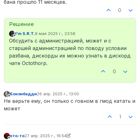
бана прошло 11 месяцев.
0
I'm S.R.T.
8 мая 2025 г., 23:58
отредактировано
Не в сети
Обсудить с администрацией, может и с
старшей администрацией по поводу условии
разбана, дискорды их можно узнать в дискорд
чате Octothorp.
0
Бонзибадди
26 апр. 2025 г., 13:00
отредактировано
Не в сети
Не верьте ему, он только с говном в гмод катать и
может
1
кто-то
27 апр. 2025 г., 16:54
отредактировано кто-то