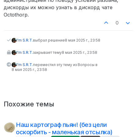
администрацией по поводу условии разбана,
дискорды их можно узнать в дискорд чате
Octothorp.
0
I'm S.R.T.
выбрал решение
8 мая 2025 г., 23:58
I'm S.R.T.
закрывает тему
8 мая 2025 г., 23:58
I'm S.R.T.
переместил эту тему из Вопросы в
8 мая 2025 г., 23:58
Похожие темы
Наш картограф пьян! (без цели
оскорбить - маленькая отсылка)