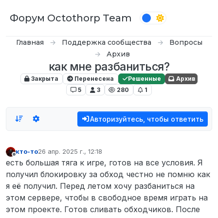
Перейти к содержимому
Форум Octothorp Team
Главная
Поддержка сообщества
Вопросы
Архив
как мне разбаниться?
Закрыта
Перенесена
Решенные
Архив
5
3
280
1
Авторизуйтесь, чтобы ответить
кто-то
26 апр. 2025 г., 12:18
отредактировано
Не в сети
есть большая тяга к игре, готов на все условия. Я
получил блокировку за обход честно не помню как
я её получил. Перед летом хочу разбаниться на
этом сервере, чтобы в свободное время играть на
этом проекте. Готов сливать обходчиков. После