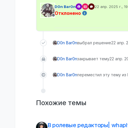
D0n Bar0n
22 апр. 2025 г., 19
отредактировано
Отклонено
Не в сети
D0n Bar0n
выбрал решение
22 апр. 2
D0n Bar0n
закрывает тему
22 апр. 20
D0n Bar0n
переместил эту тему из 
Похожие темы
В ролевые редакторы| whapl