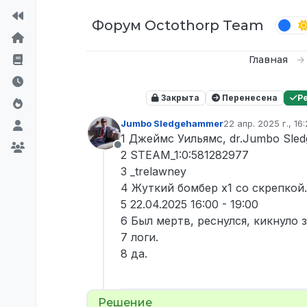
Перейти к содержимому
Форум Octothorp Team
Главная
Закрыта
Перенесена
Р
Jumbo Sledgehammer
22 апр. 2025 г., 16
отредактировано 
1 Джеймс Уильямс, dr.Jumbo Sle
Не в сети
2 STEAM_1:0:581282977
3 _trelawney
4 Жуткий бомбер x1 cо скрепкой.
5 22.04.2025 16:00 - 19:00
6 Был мертв, реснулся, кикнуло з
7 логи.
8 да.