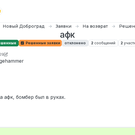
Новый Доброград
Заявки
На возврат
Решен
афк
ешенные
Решенные заявки
отклонено
2
сообщений
2
участ
:29
D0n Bar0n
dgehammer
а афк, бомбер был в руках.