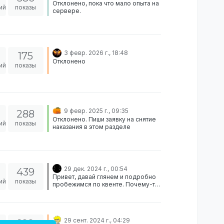
Отклонено, пока что мало опыта на
ий
показы
сервере.
3 февр. 2026 г., 18:48
175
Отклонено
ий
показы
9 февр. 2025 г., 09:35
288
Отклонено. Пиши заявку на снятие
ий
показы
наказания в этом разделе
29 дек. 2024 г., 00:54
439
Привет, давай глянем и подробно
ий
показы
пробежимся по квенте. Почему-то
в начале родители Райво
описываются каким-то уж очень
средним классом, которым “благо
хватило” на оплату обучения, хотя
29 сент. 2024 г., 04:29
188
профессии как дипломат и доктор