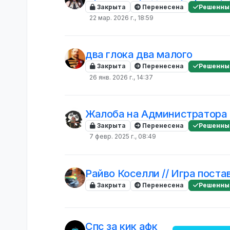
Закрыта
Перенесена
Решенны
22 мар. 2026 г., 18:59
два глока два малого
Закрыта
Перенесена
Решенны
26 янв. 2026 г., 14:37
Жалоба на Администратора
Закрыта
Перенесена
Решенны
7 февр. 2025 г., 08:49
Райво Коселли // Игра пост
Закрыта
Перенесена
Решенны
Спс за кик афк