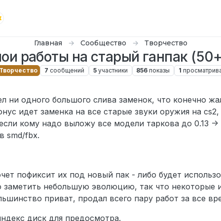
Главная
Сообщество
Творчество
ои работы на старый ганпак (50+,
Творчество
7
сообщений
5
участники
856
показы
1
просматрив
дел ни одного большого слива заменок, что конечно ж
бонус идет заменка на все старые звуки оружия на cs2,
сли кому надо выложу все модели таркова до 0.13 -> 
в smd/fbx.
очет пофиксит их под новый пак - либо будет использ
 заметить небольшую эволюцию, так что некоторые и
льшинство приват, продал всего пару работ за все вр
яндекс диск для предосмотра.