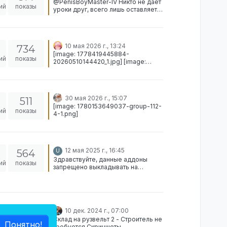
@PenisBoyMaster-IV Никто не дает
ий
показы
уроки друг, всего лишь оставляет
резенции.
10 мая 2026 г., 13:24
734
[image: 1778419445884-
ий
показы
20260510144420_1.jpg] [image:
1778419448882-
20260510144425_1.jpg] [image:
1778419451438-
20260510144428_1.jpg] [image:
30 мая 2026 г., 15:07
511
1778419455220-
[image: 1780153649037-group-112-
20260510144431_1.jpg]
ий
показы
4-1.png]
https://disk.yandex.ru/d/Z3fiUWzKIT
HMLQ
12 мая 2025 г., 16:45
564
U
Здравствуйте, данные аддоны
ий
показы
запрещено выкладывать на
социальную площадку “Octothorp
Team” Спрашивал у Julian
Scandium
10 дек. 2024 г., 07:00
493
Склад на рузвельт 2 - Строитель не
ий
Понятно!
показы
требуется Скриншоты -