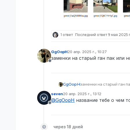
1 ответ
Последний ответ
9 мая 2025 г
GgOopH
20 апр. 2025 г., 10:27
отредактировано
заменки на старый ган пак или 
Не в сети
GgOopH
заменки на старый ган п
seven
20 апр. 2025 г., 13:12
отредактировано
@
GgOopH
название тебе о чем т
Не в сети
через 18 дней