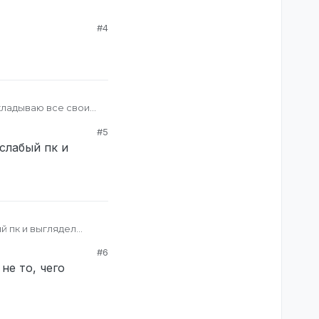
#4
ыкладываю все свои
у иконок и некоторые
#5
ногие уже
слабый пк и
а старых сборках. По
некоторые из
й пк и выглядел
#6
не то, чего