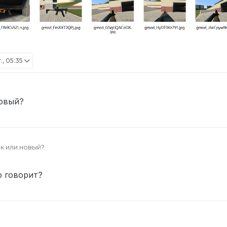
., 05:35
новый?
ак или новый?
о говорит?