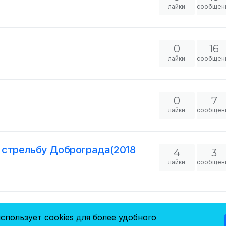
лайки
сообщен
0
16
лайки
сообщен
m
0
7
лайки
сообщен
стрельбу Доброграда(2018
4
3
лайки
сообщен
ество
0
2
спользует cookies для более удобного
лайки
сообщен