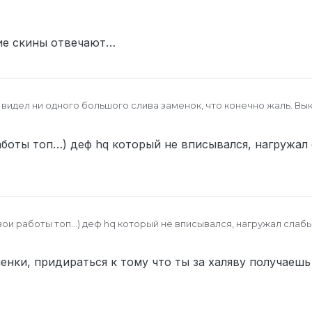
кие скины отвечают…
не видел ни одного большого слива заменок, что конечно жаль. В
с идет заменка на все старые звуки оружия на cs2, заменка на пар
выложу все модели таркова до 0.13 -> ? и исходники eft работ, м
nds”
аботы топ…) деф hq который не вписывался, нагружал 
о захочет пофиксит их под новый пак - либо будет использовать н
ть небольшую эволюцию, так что некоторые из них ужасные, а 
 приват, продал всего пару работ за все время.
л на яндекс диск для предосмотра.
твои работы топ…) деф hq который не вписывался, нагружал слабы
енки, придираться к тому что ты за халяву получаешь 