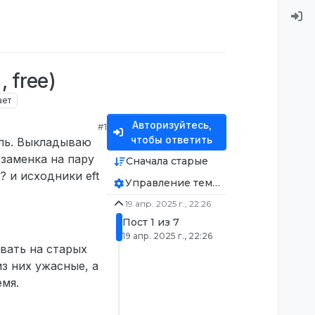
 free)
ает
Авторизуйтесь,
#1
чтобы ответить
аль. Выкладываю
 заменка на пару
Сначала старые
? и исходники eft
Управление темой
19 апр. 2025 г., 22:26
Пост 1 из 7
19 апр. 2025 г., 22:26
овать на старых
з них ужасные, а
емя.