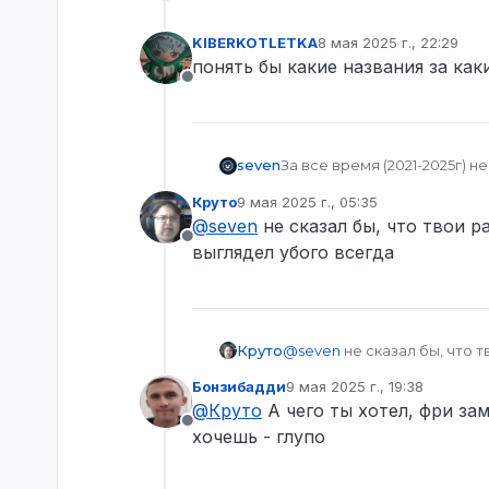
KIBERKOTLETKA
8 мая 2025 г., 22:29
отредактировано
понять бы какие названия за ка
Не в сети
За все время (2021-2025г) 
seven
работы за 2023 год, в бону
Круто
9 мая 2025 г., 05:35
референсы, если кому надо 
звуки находятся тут - “tt\sou
отредактировано
@
seven
не сказал бы, что твои р
портированы в smd/fbx.
Не в сети
Да, работы устарели, но кт
выглядел убого всегда
этим работам можно замети
последних топ. Большинство
90% работ я сфоткал и зали
Скачать
Круто
@
seven
не сказал бы, что 
Фотки работ
убого всегда
Бонзибадди
9 мая 2025 г., 19:38
отредактировано
@
Круто
А чего ты хотел, фри зам
Не в сети
хочешь - глупо