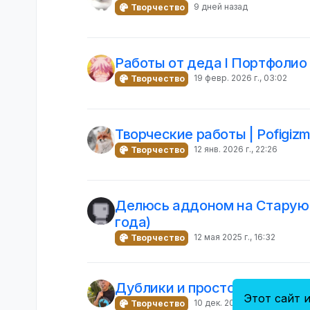
9 дней назад
Творчество
Работы от деда l Портфолио
19 февр. 2026 г., 03:02
Творчество
Творческие работы | Pofigiz
12 янв. 2026 г., 22:26
Творчество
Делюсь аддоном на Старую 
года)
12 мая 2025 г., 16:32
Творчество
Дублики и просто мое творч
Этот сайт и
10 дек. 2024 г., 06:50
Творчество