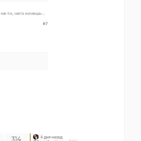
не то, чего хочешь -
#7
4 дня назад
314