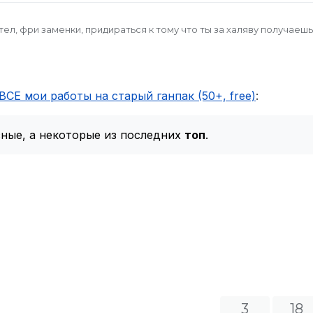
тел, фри заменки, придираться к тому что ты за халяву получаешь 
ВСЕ мои работы на старый ганпак (50+, free)
:
сные, а некоторые из последних
топ
.
3
18