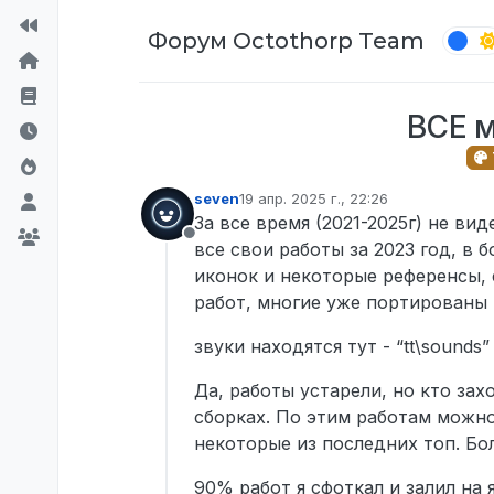
Перейти к содержимому
Форум Octothorp Team
ВСЕ м
seven
19 апр. 2025 г., 22:26
отредактировано
За все время (2021-2025г) не ви
Не в сети
все свои работы за 2023 год, в 
иконок и некоторые референсы, е
работ, многие уже портированы 
звуки находятся тут - “tt\sounds”
Да, работы устарели, но кто зах
сборках. По этим работам можно
некоторые из последних топ. Бо
90% работ я сфоткал и залил на 