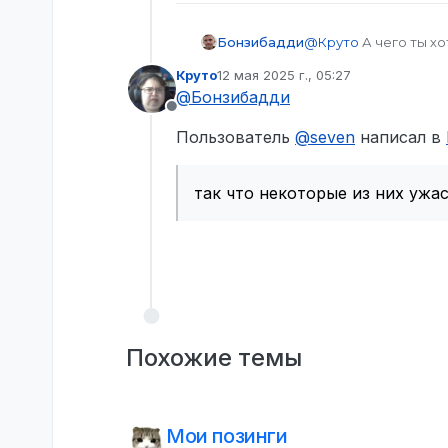
Бонзибадди
@
Круто
А чего ты хо
глупо
Круто
12 мая 2025 г., 05:27
отредактировано
@
Бонзибадди
Не в сети
Пользователь
@
seven
написал в
так что некоторые из них ужа
Похожие темы
Мои позинги