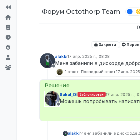
Перейти к содержимому
Форум Octothorp Team
Г
Закрыта
Перен
alakki
17 апр. 2025 г., 08:08
отредактировано
Меня забанили в дискорде добро
Не в сети
1 ответ
Последний ответ
17 апр. 2025 
Sokol_DI
17 апр. 2025 г., 0
Заблокирован
отредактирован
Можешь попробывать написать 
Не в сети
alakki
Меня забанили в дискорде 