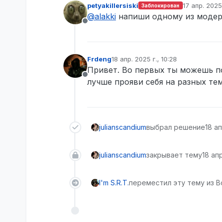
petyakillersiski
17 апр. 2025 
Заблокирован
отредактир
@
alakki
напиши одному из модер
Не в сети
Frdeng
18 апр. 2025 г., 10:28
отредактировано
Привет. Во первых ты можешь под
Не в сети
лучше прояви себя на разных тем
julianscandium
выбрал решение
18 ап
julianscandium
закрывает тему
18 апр
I'm S.R.T.
переместил эту тему из В