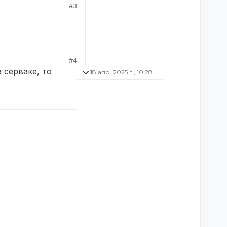
#3
#4
 серваке, то
18 апр. 2025 г., 10:28