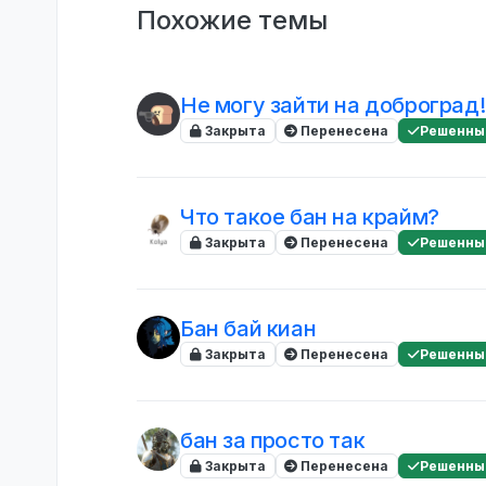
Похожие темы
Не могу зайти на доброград!
Закрыта
Перенесена
Решенны
Что такое бан на крайм?
Закрыта
Перенесена
Решенны
Бан бай киан
Закрыта
Перенесена
Решенны
бан за просто так
Закрыта
Перенесена
Решенны