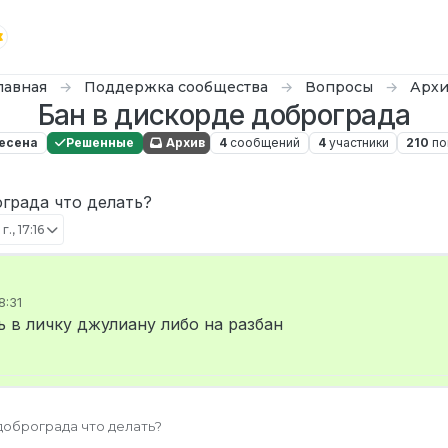
лавная
Поддержка сообщества
Вопросы
Арх
Бан в дискорде доброграда
есена
Решенные
Архив
4
сообщений
4
участники
210
по
града что делать?
г., 17:16
8:31
о
в личку джулиану либо на разбан
доброграда что делать?