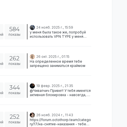
24 нояб. 2025 г., 15:59
584
у меня была такое же, попробуй
ий
показы
использовать VPN TYPE у меня
помогло
26 окт. 2025 г., 01:15
262
На определенное время тебе
ий
показы
запрещено заниматься краймом
19 февр. 2025 г., 21:35
344
@Чивапчич Привет! У тебя имеется
ий
показы
активная блокировка - навсегда, за
игру с читами. Подать заявку на
разбан, сам знаешь где)
https://forum.octothorp.team/catego
ry/35/на-снятие-наказания
26 нояб. 2024 г., 11:43
252
https://forum.octothorp.team/catego
ий
показы
ry/17/на-снятие-наказания - тебе