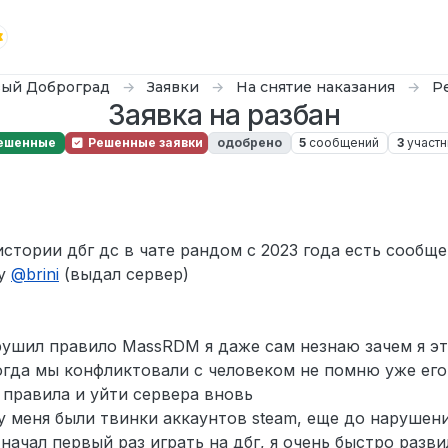
ый Доброград
Заявки
На снятие наказания
Р
Заявка на разбан
ешенные
Решенные заявки
одобрено
5
сообщений
3
участн
7
истории дбг дс в чате рандом с 2023 года есть сообще
By
@
brini
(выдал сервер)
рушил правило MassRDM я даже сам незнаю зачем я эт
гда мы конфликтовали с человеком не помню уже его 
 правила и уйти сервера вновь
 у меня были твинки аккаунтов steam, еще до нарушен
начал первый раз играть на дбг, я очень быстро разви