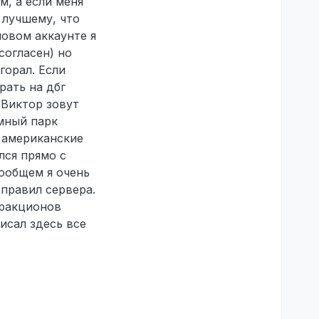
м, а если меня
 лучшему, что
новом аккаунте я
согласен) но
горал. Если
рать на дбг
 Виктор зовут
мный парк
л американские
лся прямо с
ообщем я очень
 правил сервера.
тракционов
исал здесь все