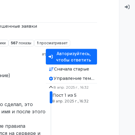
ешенные заявки
ики
567
показы
1
просматривает
Авторизуйтесь,
#1
чтобы ответить
Сначала старые
ние)
Управление темой
8 апр. 2025 г., 16:32
Пост 1 из 5
8 апр. 2025 г., 16:32
о сделал, это
имя и после этого
ие правила
лся на сервере и