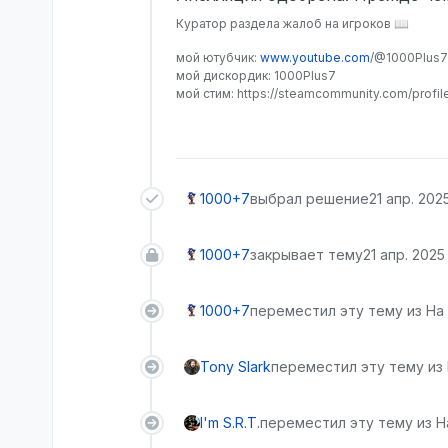
Куратор раздела жалоб на игроков 📖
мой ютубчик:
www.youtube.com
/@1000Plus7
мой дискордик: 1000Plus7
мой стим: https://steamcommunity.com/profi
1000+7
выбрал решение
21 апр. 2025 
1000+7
закрывает тему
21 апр. 2025 г
1000+7
переместил эту тему из На 
Tony Slark
переместил эту тему из
I'm S.R.T.
переместил эту тему из Н