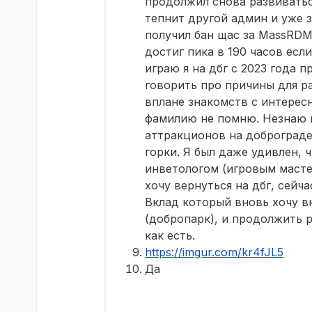
продолжил снова развиваться
тепнит другой админ и уже з
получил бан щас за MassRDM,
достиг пика в 190 часов есл
играю я на дбг с 2023 года п
говорить про причины для ра
вплане знакомств с интерес
фамилию не помню. Незнаю м
аттракционов на доброграде,
горки. Я был даже удивлен, 
инветологом (игровым масте
хочу вернуться на дбг, сейч
Вклад который вновь хочу в
(добропарк), и продолжить 
как есть.
https://imgur.com/kr4fJL5
Да