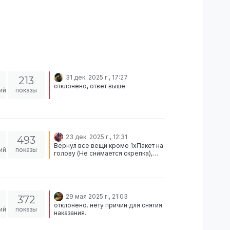
31 дек. 2025 г., 17:27
213
отклонено, ответ выше
ий
показы
23 дек. 2025 г., 12:31
493
Вернул все вещи кроме 1xПакет на
ий
показы
голову (Не снимается скрепка),
1xЗуб вампира и 1xЗагадочная
конфета (Кончился хеллоуин, не
могу выдать технически)
29 мая 2025 г., 21:03
372
отклонено. нету причин для снятия
ий
показы
наказания.