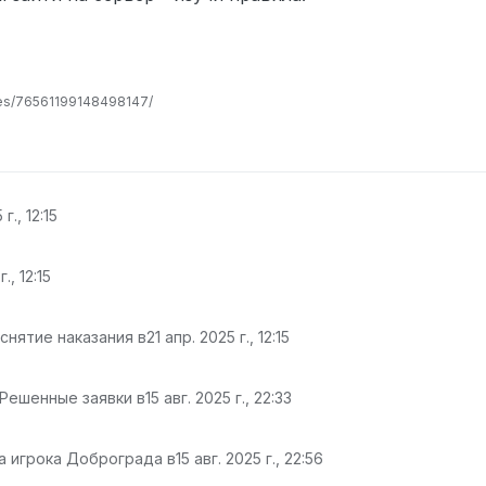
les/76561199148498147/
г., 12:15
., 12:15
снятие наказания в
21 апр. 2025 г., 12:15
 Решенные заявки в
15 авг. 2025 г., 22:33
а игрока Доброграда в
15 авг. 2025 г., 22:56