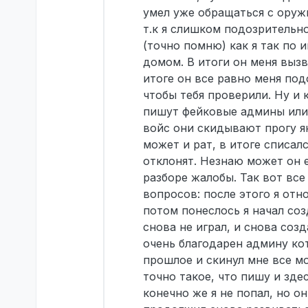
умел уже обращаться с оруж
т.к я слишком подозрительно
(точно помню) как я так по и
домом. В итоги он меня вызва
итоге он все равно меня под
чтобы тебя проверили. Ну и 
пишут фейковые админы или 
войс они скидывают прогу як
может и рат, в итоге списал
отклонят. Незнаю может он 
разборе жалобы. Так вот все
вопросов: после этого я отно
потом понеслось я начал со
снова не играл, и снова соз
очень благодарен админу кот
прошлое и скинул мне все мо
точно такое, что пишу и зде
конечно же я не попал, но он