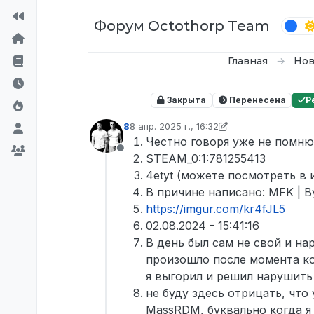
Перейти к содержимому
Форум Octothorp Team
Главная
Нов
Закрыта
Перенесена
Р
8
8 апр. 2025 г., 16:32
отредактировано 8
4 сент. 2025 г., 05:4
Честно говоря уже не помню
Не в сети
STEAM_0:1:781255413
4etyt (можете посмотреть в 
В причине написано: MFK | 
https://imgur.com/kr4fJL5
02.08.2024 - 15:41:16
В день был сам не свой и на
произошло после момента ко
я выгорил и решил нарушить
не буду здесь отрицать, что
MassRDM, буквально когда я 