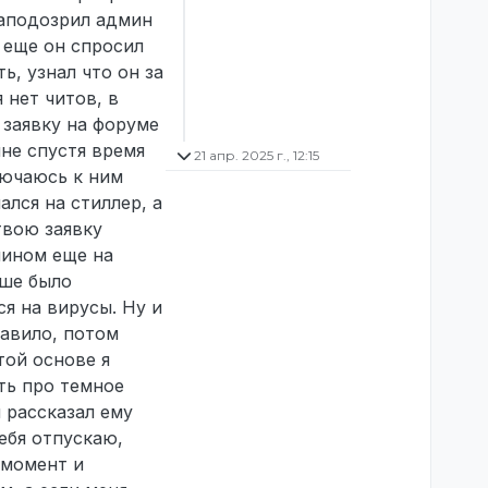
заподозрил админ
, еще он спросил
ь, узнал что он за
 нет читов, в
 заявку на форуме
мне спустя время
21 апр. 2025 г., 12:15
лючаюсь к ним
ался на стиллер, а
твою заявку
мином еще на
ьше было
ся на вирусы. Ну и
равило, потом
той основе я
ть про темное
я рассказал ему
тебя отпускаю,
т момент и