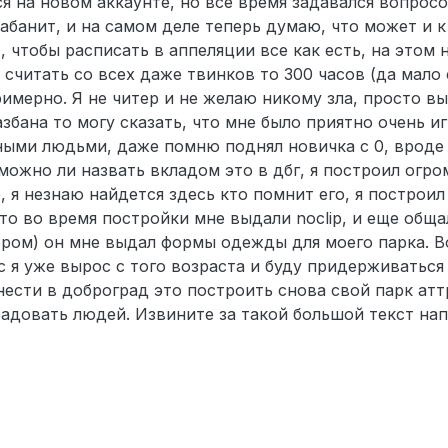
 на новом аккаунте, но все время задавался вопросо
абанит, и на самом деле теперь думаю, что может и к
 чтобы расписать в аппеляции все как есть, на этом 
и считать со всех даже твинков то 300 часов (да мало 
римерно. Я не читер и не желаю никому зла, просто вы
збана то могу сказать, что мне было приятно очень иг
ными людьми, даже помню поднял новичка с 0, вроде
ожно ли назвать вкладом это в дбг, я построил огро
 я незнаю найдется здесь кто помнит его, я построи
что во время постройки мне выдали noclip, и еще обща
ром) он мне выдал формы одежды для моего парка. В
ас я уже вырос с того возраста и буду придерживаться
нести в доброград это построить снова свой парк ат
радовать людей. Извините за такой большой текст нап