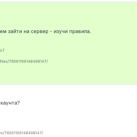
м зайти на сервер - изучи правила.
us7
ofiles/76561199148498147/
ккаунта?
les/76561199148498147/