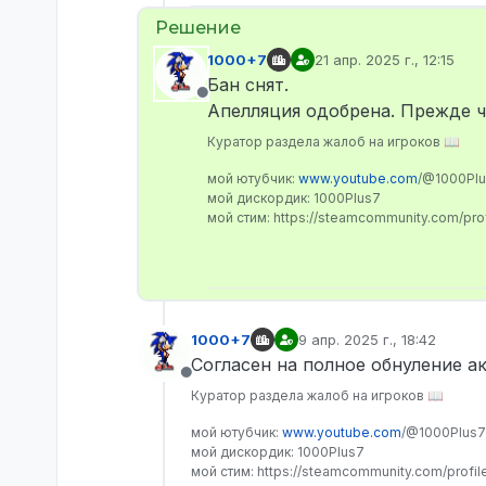
1000+7
21 апр. 2025 г., 12:15
отредактировано
Бан снят.
Не в сети
Апелляция одобрена. Прежде че
Куратор раздела жалоб на игроков 📖
мой ютубчик:
www.youtube.com
/@1000Pl
мой дискордик: 1000Plus7
мой стим: https://steamcommunity.com/pr
1000+7
9 апр. 2025 г., 18:42
отредактировано
Согласен на полное обнуление а
Не в сети
Куратор раздела жалоб на игроков 📖
мой ютубчик:
www.youtube.com
/@1000Plus7
мой дискордик: 1000Plus7
мой стим: https://steamcommunity.com/profi