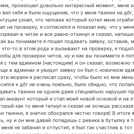
ием, произошел довольно интересный момент, меня 
 вел себя и были ощущение, что у меня твинки на дбг
нтуции узнал, что человек который хотел меня ограбит
л на проверку, я согласился и показал ему, что у меня
озревал в читах и все равно откинул и сказал, напиши
как вы понимаете я пошел подавать заявку, оставив, 
что-то в этом роде и вызывают на проверку, я подк
обы для проверки читов, ну и как вы понимаете я поп
ся с тем админом (настоящим) и он сказал, возможно 
еще в админах и увидит заявку он был с новичком ад
 эти морали я расписал сразу, чтобы было ко мне мен
сился к дбг не очень лояльно, было обидно, что попал
здавать твинки на одном даже специально нарушил п
дал аккаунт который и стал моей новой основой и на э
орый как то меня тепнул и сказал не хочешь рассказа
и твинки, я знатно обосрался честно говоря) В итоге 
сь, ну и он мне давай попадешь с ревика в бутылку я 
 меня не забанил и отпустил, я был так счастлив в то