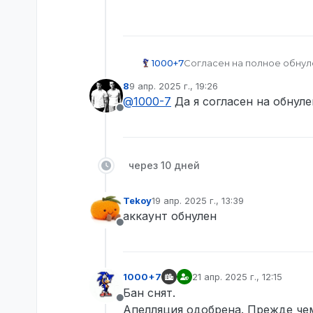
1000+7
Согласен на полное обнул
8
9 апр. 2025 г., 19:26
отредактировано
@
1000-7
Да я согласен на обнуле
Не в сети
через 10 дней
Tekoy
19 апр. 2025 г., 13:39
отредактировано
аккаунт обнулен
Не в сети
1000+7
21 апр. 2025 г., 12:15
отредактировано
Бан снят.
Не в сети
Апелляция одобрена. Прежде чем