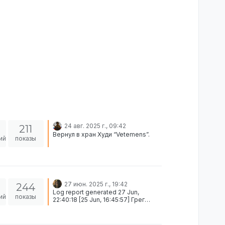
24 авг. 2025 г., 09:42
211
Вернул в хран Худи “Vetemens”.
ий
показы
27 июн. 2025 г., 19:42
244
Log report generated 27 Jun,
ий
показы
22:40:18 [25 Jun, 16:45:57] Грег
Паркер (STEAM_0:0:422014479,
Гражданин) put on
Комбинированная рубашка