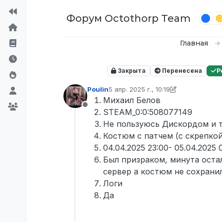
Перейти к содержимому
Форум Octothorp Team
Главная
Закрыта
Перенесена
Р
Poulin
5 апр. 2025 г., 10:19
отредактировано D0n Bar0n
4 мая 
Михаил Белов
Не в сети
STEAM_0:0:508077149
Не пользуюсь Дискордом и т
Костюм с патчем (с скрепкой
04.04.2025 23:00- 05.04.2025 
Был призраком, минута остал
сервер а костюм не сохранил
Логи
Да