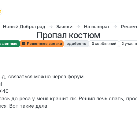
Новый Доброград
Заявки
На возврат
Решен
Пропал костюм
ешенные
Решенные заявки
одобрено
3
сообщений
2
участ
2025 г., 12:50
.д, связаться можно через форум.
)
0:40
ась до реса у меня крашит пк. Решил лечь спать, про
ся. Вот такие дела