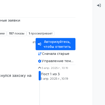
ные заявки
ники
157
показы
1
просматривает
Авторизуйтесь,
#1
чтобы ответить
Сначала старые
Управление темой
5 апр. 2025 г., 10:19
Пост 1 из 3
снулся захожу на
5 апр. 2025 г., 10:19