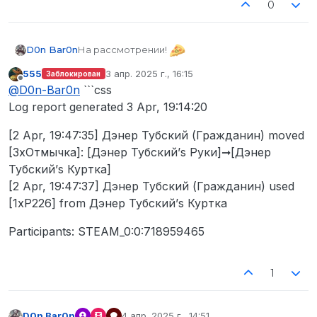
0
На рассмотрении!
D0n Bar0n
555
3 апр. 2025 г., 16:15
Заблокирован
@
555
, приложи пожалуйста лог-репорт
отредактировано
Не в сети
@
D0n-Bar0n
```css
утерянных игроком вещей
Log report generated 3 Apr, 19:14:20
[2 Apr, 19:47:35] Дэнер Тубский (Гражданин) moved
[3xОтмычка]: [Дэнер Тубский’s Руки]➞[Дэнер
Тубский’s Куртка]
[2 Apr, 19:47:37] Дэнер Тубский (Гражданин) used
[1xP226] from Дэнер Тубский’s Куртка
Participants: STEAM_0:0:718959465
1
D0n Bar0n
4 апр. 2025 г., 14:51