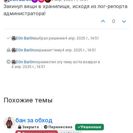
отредактировано
Не в сети
Закинул вещи в хранилище, исходя из лог-репорта
администратора!
0
D0n Bar0n
выбрал решение
4 апр. 2025 г., 14:51
D0n Bar0n
закрывает тему
4 апр. 2025 г., 14:51
D0n Bar0n
переместил эту тему из На возврат в
4 апр. 2025 г., 14:51
Похожие темы
бан за обход
Закрыта
Перенесена
Решенные