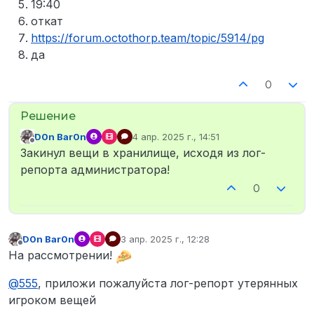
19:40
откат
https://forum.octothorp.team/topic/5914/pg
да
0
D0n Bar0n
4 апр. 2025 г., 14:51
отредактировано
Не в сети
Закинул вещи в хранилище, исходя из лог-
репорта администратора!
0
D0n Bar0n
3 апр. 2025 г., 12:28
отредактировано
Не в сети
На рассмотрении!
@
555
, приложи пожалуйста лог-репорт утерянных
игроком вещей