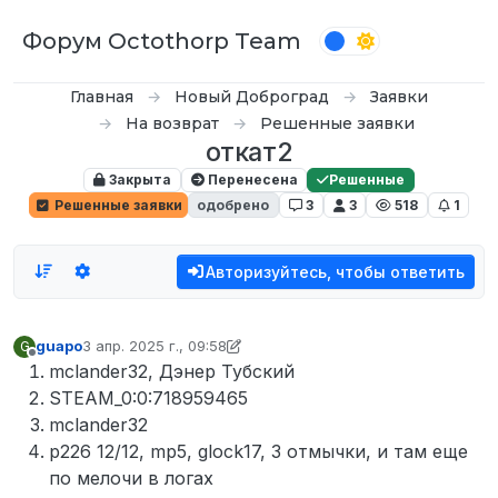
Перейти к содержимому
Форум Octothorp Team
Главная
Новый Доброград
Заявки
На возврат
Решенные заявки
откат2
Закрыта
Перенесена
Решенные
Решенные заявки
одобрено
3
3
518
1
Авторизуйтесь, чтобы ответить
guapo
3 апр. 2025 г., 09:58
G
отредактировано D0n Bar0n
4 апр. 2025 г., 14:51
Не в сети
mclander32, Дэнер Тубский
STEAM_0:0:718959465
mclander32
p226 12/12, mp5, glock17, 3 отмычки, и там еще
по мелочи в логах