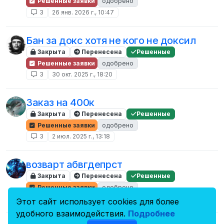
Решенные заявки
одобрено
3
26 янв. 2026 г., 10:47
Бан за докс хотя не кого не доксил
Закрыта
Перенесена
Решенные
Решенные заявки
одобрено
3
30 окт. 2025 г., 18:20
Заказ на 400к
Закрыта
Перенесена
Решенные
Решенные заявки
одобрено
3
2 июл. 2025 г., 13:18
возварт абвгдепрст
Закрыта
Перенесена
Решенные
Решенные заявки
одобрено
3
31 июл. 2024 г., 22:16
Этот сайт использует cookies для более
удобного взаимодействия.
Подробнее