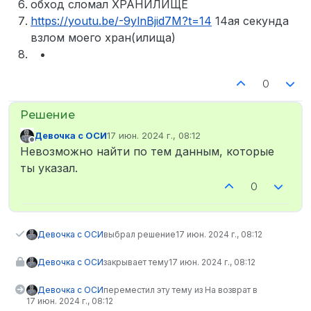
обход сломал ХРАНИЛИЩЕ
https://youtu.be/-9ylnBjid7M?t=14
14ая секунда
взлом моего хран(илища)
0
Девочка с ОСИ
17 июн. 2024 г., 08:12
отредактировано
Не в сети
Невозможно найти по тем данным, которые
ты указал.
0
Девочка с ОСИ
выбрал решение
17 июн. 2024 г., 08:12
Девочка с ОСИ
закрывает тему
17 июн. 2024 г., 08:12
Девочка с ОСИ
переместил эту тему из На возврат в
17 июн. 2024 г., 08:12