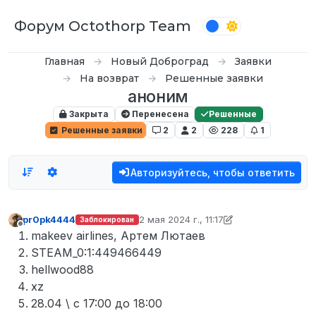
Перейти к содержимому
Форум Octothorp Team
Главная
Новый Доброград
Заявки
На возврат
Решенные заявки
аноним
Закрыта
Перенесена
Решенные
Решенные заявки
2
2
228
1
Авторизуйтесь, чтобы ответить
pr0pk4444
2 мая 2024 г., 11:17
Заблокирован
отредактировано pr0pk4444
5 февр. 20
Не в сети
makeev airlines, Артем Лютаев
STEAM_0:1:449466449
hellwood88
xz
28.04 \ с 17:00 до 18:00