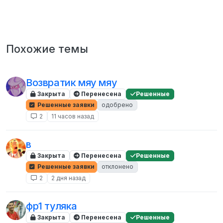
Похожие темы
Возвратик мяу мяу
Закрыта
Перенесена
Решенные
Решенные заявки
одобрено
2
11 часов назад
в
Закрыта
Перенесена
Решенные
Решенные заявки
отклонено
2
2 дня назад
фр1 туляка
Закрыта
Перенесена
Решенные