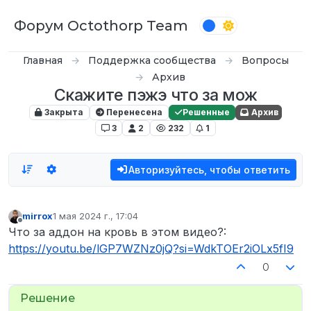
Перейти к содержимому
Форум Octothorp Team
Главная
Поддержка сообщества
Вопросы
Архив
Скажите пэжэ что за мож
Закрыта
Перенесена
Решенные
Архив
3
2
232
1
Авторизуйтесь, чтобы ответить
mirrox
1 мая 2024 г., 17:04
отредактировано
Не в сети
Что за аддон на кровь в этом видео?:
https://youtu.be/lGP7WZNz0jQ?si=WdkTOEr2iOLx5fI9
0