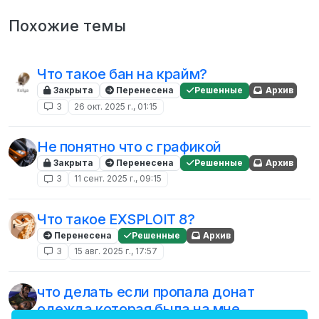
Похожие темы
Что такое бан на крайм?
Закрыта
Перенесена
Решенные
Архив
3
26 окт. 2025 г., 01:15
Не понятно что с графикой
Закрыта
Перенесена
Решенные
Архив
3
11 сент. 2025 г., 09:15
Что такое EXSPLOIT 8?
Перенесена
Решенные
Архив
3
15 авг. 2025 г., 17:57
что делать если пропала донат
одежда которая была на мне