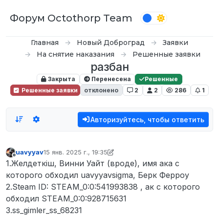
Перейти к содержимому
Форум Octothorp Team
Главная
Новый Доброград
Заявки
На снятие наказания
Решенные заявки
разбан
Закрыта
Перенесена
Решенные
Решенные заявки
отклонено
2
2
286
1
Авторизуйтесь, чтобы ответить
uavyyav
15 янв. 2025 г., 19:35
отредактировано uavyyav
Не в сети
1.Желдеткiш, Винни Уайт (вроде), имя ака с
которого обходил uavyyavsigma, Берк Ферроу
2.Steam ID: STEAM_0:0:541993838 , ак с которого
обходил STEAM_0:0:928715631
3.ss_gimler_ss_68231