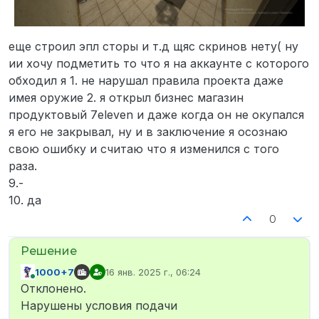
еще строил эпл сторы и т.д щяс скринов нету( ну
ии хочу подметить то что я на аккаунте с которого
обходил я 1. не нарушал правила проекта даже
имея оружие 2. я открыл бизнес магазин
продуктовый 7eleven и даже когда он не окупался
я его не закрывал, ну и в заключение я осознаю
свою ошибку и считаю что я изменился с того
раза.
9.-
10. да
0
1000+7
16 янв. 2025 г., 06:24
отредактировано
В сети
Отклонено.
Нарушены условия подачи