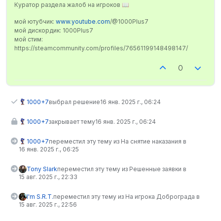
Куратор раздела жалоб на игроков 📖
мой ютубчик:
www.youtube.com
/@1000Plus7
мой дискордик: 1000Plus7
мой стим:
https://steamcommunity.com/profiles/76561199148498147/
0
1000+7
выбрал решение
16 янв. 2025 г., 06:24
1000+7
закрывает тему
16 янв. 2025 г., 06:24
1000+7
переместил эту тему из На снятие наказания в
16 янв. 2025 г., 06:25
Tony Slark
переместил эту тему из Решенные заявки в
15 авг. 2025 г., 22:33
I'm S.R.T.
переместил эту тему из На игрока Доброграда в
15 авг. 2025 г., 22:56