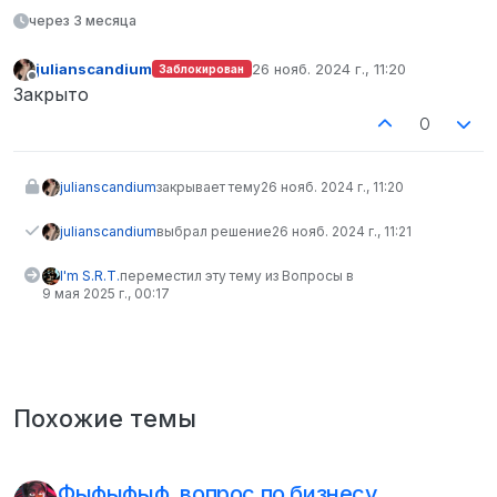
через 3 месяца
julianscandium
26 нояб. 2024 г., 11:20
Заблокирован
отредактировано
Не в сети
Закрыто
0
julianscandium
закрывает тему
26 нояб. 2024 г., 11:20
julianscandium
выбрал решение
26 нояб. 2024 г., 11:21
I'm S.R.T.
переместил эту тему из Вопросы в
9 мая 2025 г., 00:17
Похожие темы
Фыфыфыф, вопрос по бизнесу