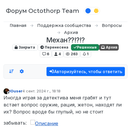
Перейти к содержимому
Форум Octothorp Team
Главная
Поддержка сообщества
Вопросы
Архив
Механ??!?!?
Закрыта
Перенесена
Решенные
Архив
6
4
263
1
Авторизуйтесь, чтобы ответить
I0user
4 сент. 2024 г., 18:18
отредактировано
Не в сети
Иногда играя за детектива меня грабят и тут
встает вопрос оружие, рация, жетон, находят ли
их? Вопрос вроде бы глупый, но не стоит
забывать: