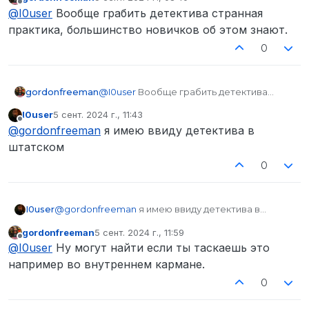
их? Вопрос вроде бы глупый, но не стоит
отредактировано
Не в сети
@
I0user
Вообще грабить детектива странная
забывать:
практика, большинство новичков об этом знают.
0
gordonfreeman
@
I0user
Вообще грабить детектива
странная практика, большинство
I0user
5 сент. 2024 г., 11:43
новичков об этом знают.
отредактировано
Не в сети
@
gordonfreeman
я имею ввиду детектива в
штатском
0
I0user
@
gordonfreeman
я имею ввиду детектива в
штатском
gordonfreeman
5 сент. 2024 г., 11:59
отредактировано
Не в сети
@
I0user
Ну могут найти если ты таскаешь это
например во внутреннем кармане.
0