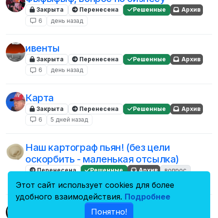
Закрыта
Перенесена
Решенные
Архив
6
день назад
ивенты
Закрыта
Перенесена
Решенные
Архив
6
день назад
Карта
Закрыта
Перенесена
Решенные
Архив
6
5 дней назад
Наш картограф пьян! (без цели
оскорбить - маленькая отсылка)
Перенесена
Решенные
Архив
вопрос
6
8 дней назад
Этот сайт использует cookies для более
удобного взаимодействия.
Подробнее
Тема: Вопрос по RP-ивенту (переворот/
Понятно!