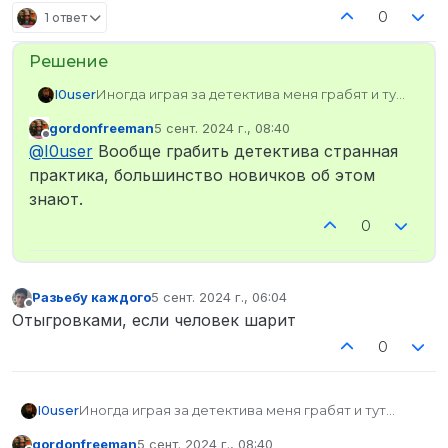
0
1 ответ
I0user
Иногда играя за детектива меня грабят и тут
встает вопрос оружие, рация, жетон,
gordonfreeman
5 сент. 2024 г., 08:40
находят ли их? Вопрос вроде бы глупый, но
отредактировано
Не в сети
@
I0user
Вообще грабить детектива странная
не стоит забывать:
практика, большинство новичков об этом
знают.
0
Разьебу каждого
5 сент. 2024 г., 06:04
отредактировано
Не в сети
Отыгровками, если человек шарит
0
I0user
Иногда играя за детектива меня грабят и тут
встает вопрос оружие, рация, жетон, находят ли
gordonfreeman
5 сент. 2024 г., 08:40