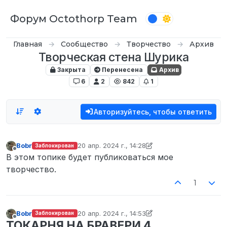
Перейти к содержимому
Форум Octothorp Team
Главная
Сообщество
Творчество
Архив
Творческая стена Шурика
Закрыта
Перенесена
Архив
6
2
842
1
Авторизуйтесь, чтобы ответить
Bobr
20 апр. 2024 г., 14:28
Заблокирован
отредактировано Bobr
Не в сети
В этом топике будет публиковаться мое
творчество.
1
Bobr
20 апр. 2024 г., 14:53
Заблокирован
отредактировано Bobr
Не в сети
ТОКАРНЯ НА БРАВЕРИ 4