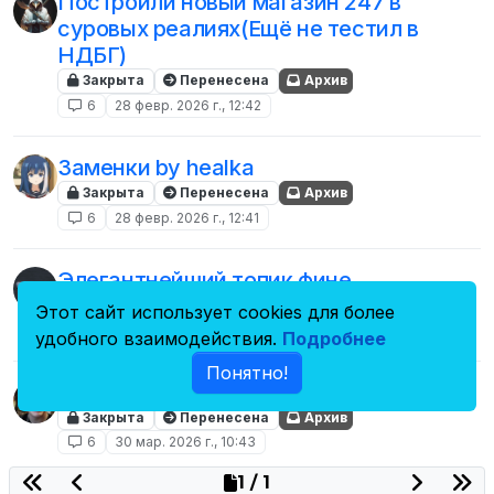
Построили новый магазин 247 в
суровых реалиях(Ещё не тестил в
НДБГ)
Закрыта
Перенесена
Архив
6
28 февр. 2026 г., 12:42
Заменки by healka
Закрыта
Перенесена
Архив
6
28 февр. 2026 г., 12:41
Элегантнейший топик фине
Закрыта
Перенесена
Архив
Этот сайт использует cookies для более
6
28 февр. 2026 г., 12:40
удобного взаимодействия.
Подробнее
Понятно!
ChEnOv Шоурум
Закрыта
Перенесена
Архив
6
30 мар. 2026 г., 10:43
1 / 1