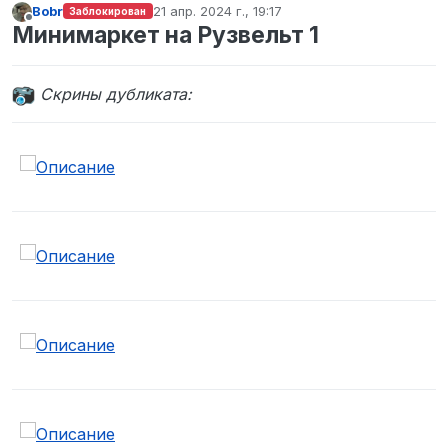
Bobr
21 апр. 2024 г., 19:17
Заблокирован
отредактировано
Не в сети
Минимаркет на Рузвельт 1
Cкрины дубликата: