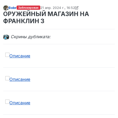
Bobr
21 апр. 2024 г., 16:52
Заблокирован
отредактировано Bobr
Не в сети
ОРУЖЕЙНЫЙ МАГАЗИН НА
ФРАНКЛИН 3
Cкрины дубликата: