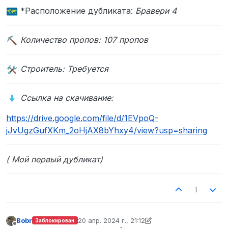
*Расположение дубликата:
Бравери 4
Количество пропов: 107 пропов
Строитель: Требуется
Ссылка на скачивание:
https://drive.google.com/file/d/1EVpoQ-
jJvUgzGufXKm_2oHjAX8bYhxy4/view?usp=sharing
( Мой первый дубликат)
1
Bobr
20 апр. 2024 г., 21:12
Заблокирован
отредактировано Bobr
Не в сети