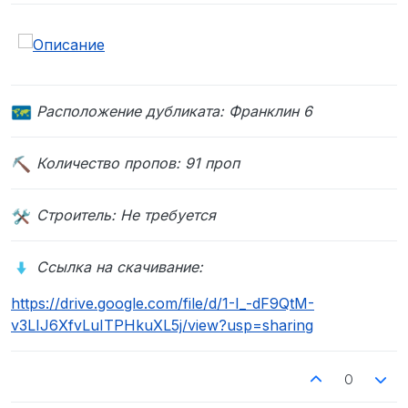
Расположение дубликата:
Франклин 6
Количество пропов: 91 проп
Строитель: Не требуется
Ссылка на скачивание:
https://drive.google.com/file/d/1-I_-dF9QtM-
v3LIJ6XfvLuITPHkuXL5j/view?usp=sharing
0