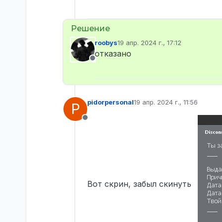
roobys
19 апр. 2024 г., 17:12
отредактировано
отказано
Не в сети
pidorpersonal
19 апр. 2024 г., 11:56
P
отредактировано
Не в сети
Вот скрин, забыл скинуть