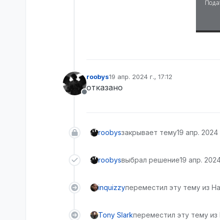
roobys
19 апр. 2024 г., 17:12
отредактировано
отказано
Не в сети
roobys
закрывает тему
19 апр. 2024 г
roobys
выбрал решение
19 апр. 2024 
inquizzy
переместил эту тему из На
Tony Slark
переместил эту тему из