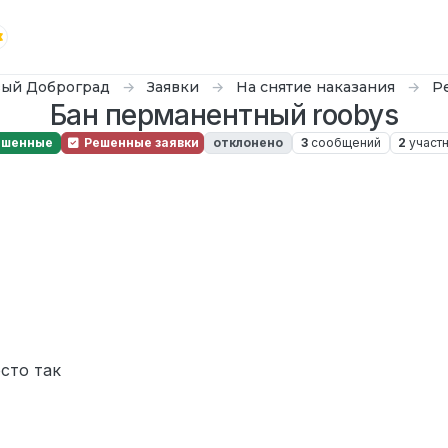
ый Доброград
Заявки
На снятие наказания
Р
Бан перманентный roobys
ешенные
Решенные заявки
отклонено
3
сообщений
2
участ
осто так