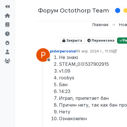
Перейти к содержимому
Форум Octothorp Team
Главная
Нов
Закрыта
Перенесена
Р
pidorpersonal
19 апр. 2024 г., 11:35
P
отредактировано roobys
Не знаю
Не в сети
STEAM_0:0:537902915
v1.09
roobys
Бан
14:23
Играл, прилетает бан
Причин нету, так как бан пр
Нету
Ознакомлен