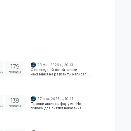
28 мая 2026 г., 20:13
179
С последней твоей заявки
ий
показы
наказания на разбан ты написал
всего 6 сообщений. Отклонено,
прояви побольше актива, он у тебя
был очень хорошим
27 апр. 2026 г., 10:41
139
Прояви актив на форуме. Нет
ий
показы
причин для снятия наказания