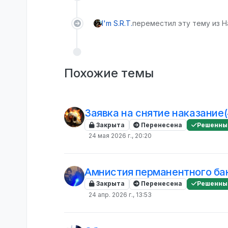
I'm S.R.T.
переместил эту тему из Н
Похожие темы
Заявка на снятие наказание(
Закрыта
Перенесена
Решенны
24 мая 2026 г., 20:20
Амнистия перманентного ба
Закрыта
Перенесена
Решенны
24 апр. 2026 г., 13:53